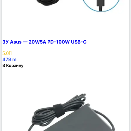
Сравнить
ЗУ Asus — 20V/5A PD-100W USB-C
Описание
Избранное
5.0
479
m
В Корзину