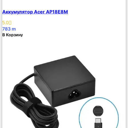
Сравнить
Аккумулятор Acer AP18E8M
Описание
Избранное
5.0
783
m
В Корзину