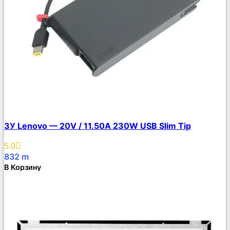
Сравнить
ЗУ Lenovo — 20V / 11.50A 230W USB Slim Tip
Описание
Избранное
5.0
832
m
В Корзину