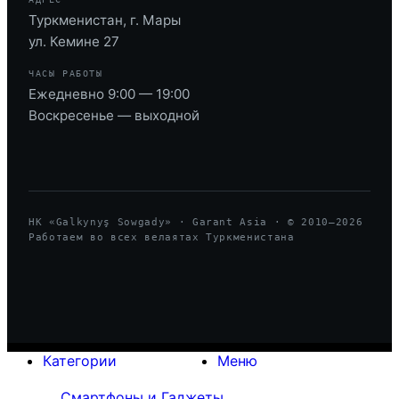
Туркменистан, г. Мары
ул. Кемине 27
ЧАСЫ РАБОТЫ
Ежедневно 9:00 — 19:00
Воскресенье — выходной
HK «Galkynyş Sowgady» · Garant Asia · © 2010—
2026
Работаем во всех велаятах Туркменистана
Категории
Меню
Смартфоны и Гаджеты