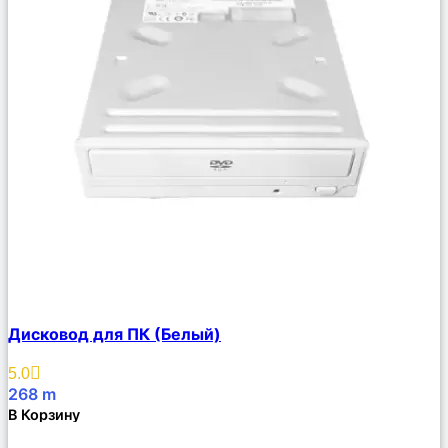
Сравнить
Дисковод для ПК (Белый)
Описание
Избранное
5.0
268
m
В Корзину