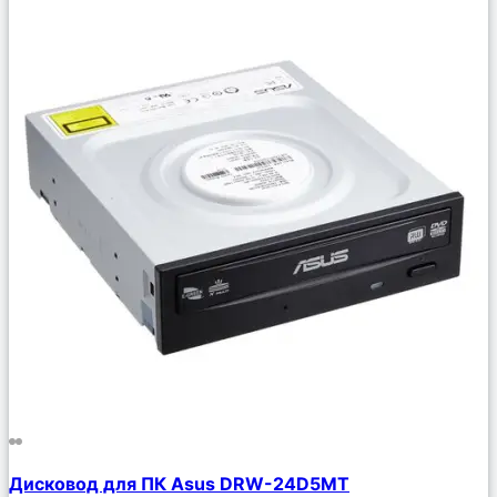
Сравнить
Дисковод для ПК Asus DRW-24D5MT
Описание