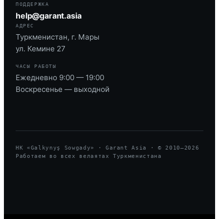
ПОДДЕРЖКА
help@garant.asia
АДРЕС
Туркменистан, г. Мары
ул. Кемине 27
ЧАСЫ РАБОТЫ
Ежедневно 9:00 — 19:00
Воскресенье — выходной
HK «Galkynyş Sowgady» · Garant Asia · © 2010—
2026
Работаем во всех велаятах Туркменистана