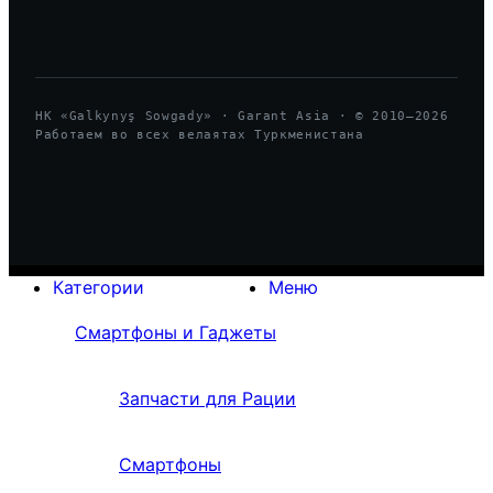
HK «Galkynyş Sowgady» · Garant Asia · © 2010—
2026
Работаем во всех велаятах Туркменистана
Категории
Меню
Смартфоны и Гаджеты
Запчасти для Рации
Смартфоны