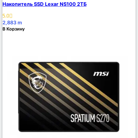
Накопитель SSD Lexar NS100 2ТБ
Описание
Избранное
5.0
2,883
m
В Корзину