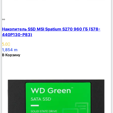
Сравнить
Накопитель SSD MSI Spatium S270 960 ГБ (S78-
Описание
440P130-P83)
Избранное
5.0
1,854
m
В Корзину