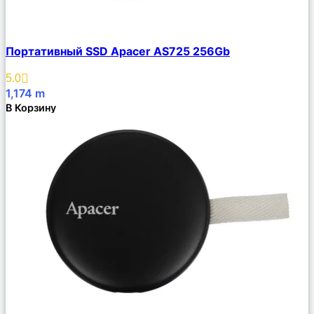
Сравнить
Портативный SSD Apacer AS725 256Gb
Описание
Избранное
5.0
1,174
m
В Корзину