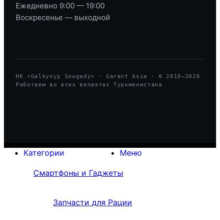
Ежедневно 9:00 — 19:00
Воскресенье — выходной
HK «Galkynyş Sowgady» · Garant Asia · © 2010—
2026
Работаем во всех велаятах Туркменистана
Категории
Меню
Смартфоны и Гаджеты
Запчасти для Рации