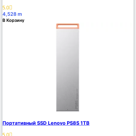
Избранное
5.0
4,528
m
В Корзину
Сравнить
Портативный SSD Lenovo PS8S 1TB
Описание
Избранное
5.0