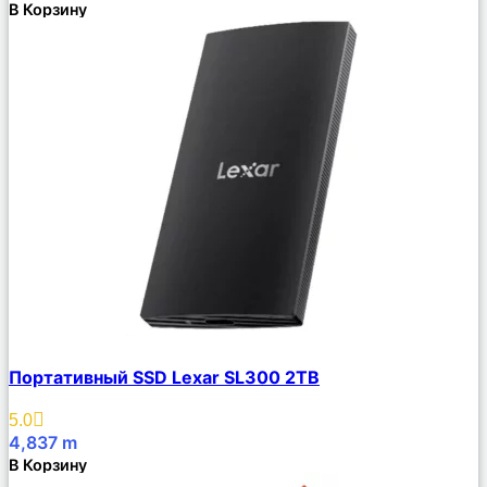
В Корзину
Сравнить
Портативный SSD Lexar SL300 2TB
Описание
Избранное
5.0
4,837
m
В Корзину