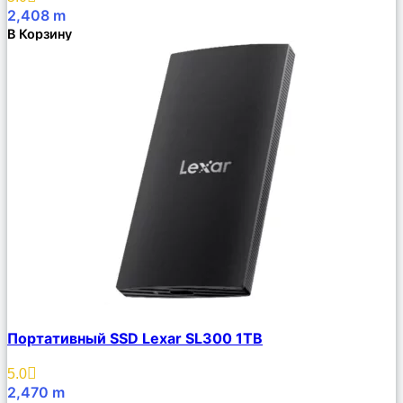
2,408
m
В Корзину
Сравнить
Портативный SSD Lexar SL300 1TB
Описание
Избранное
5.0
2,470
m