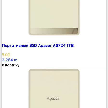
Сравнить
Портативный SSD Apacer AS724 1TB
Описание
Избранное
5.0
2,264
m
В Корзину