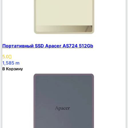
Сравнить
Портативный SSD Apacer AS724 512Gb
Описание
Избранное
5.0
1,585
m
В Корзину