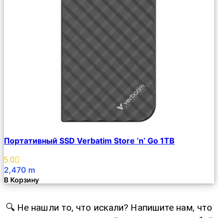
Сравнить
Портативный SSD Verbatim Store ‘n’ Go 1TB
Описание
Избранное
5.0
2,470
m
В Корзину
🔍 Не нашли то, что искали? Напишите нам, что