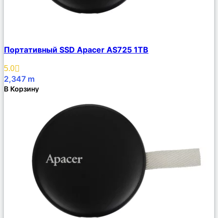
Сравнить
Портативный SSD Apacer AS725 1TB
Описание
Избранное
5.0
2,347
m
В Корзину