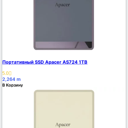
Сравнить
Портативный SSD Apacer AS724 1TB
Описание
Избранное
5.0
2,264
m
В Корзину