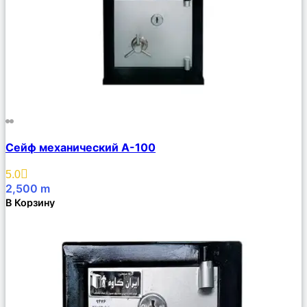
Сравнить
Сейф механический А-100
Описание
Избранное
5.0
2,500
m
В Корзину