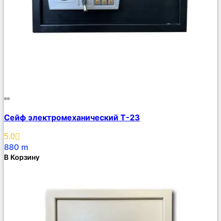
Сравнить
Сейф электромеханический Т-23
Описание
Избранное
5.0
880
m
В Корзину