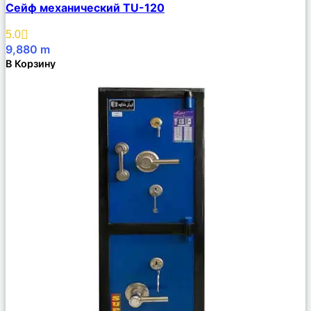
Сейф механический TU-120
Описание
Избранное
5.0
9,880
m
В Корзину