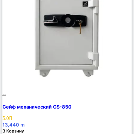
Сравнить
Сейф механический GS-850
Описание
Избранное
5.0
13,440
m
В Корзину