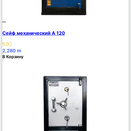
Сравнить
Сейф механический А 120
Описание
Избранное
5.0
2,280
m
В Корзину