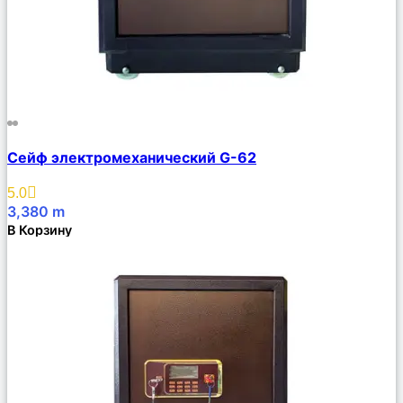
Сравнить
Сейф электромеханический G-62
Описание
Избранное
5.0
3,380
m
В Корзину