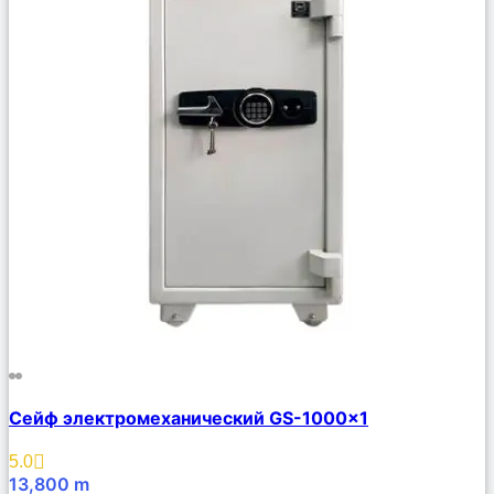
Сравнить
Сейф электромеханический GS-1000×1
Описание
Избранное
5.0
13,800
m