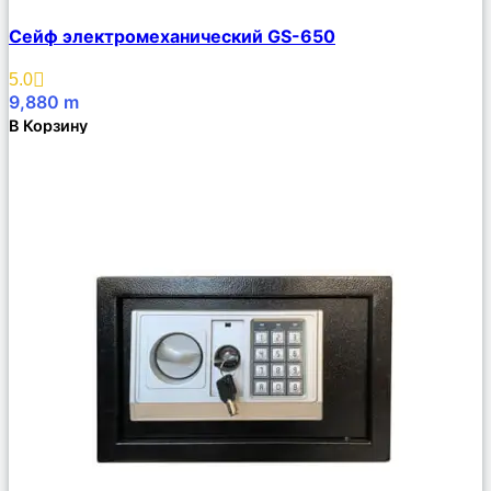
Сравнить
Сейф электромеханический GS-650
Описание
Избранное
5.0
9,880
m
В Корзину