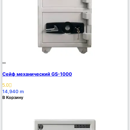
Сравнить
Сейф механический GS-1000
Описание
Избранное
5.0
14,940
m
В Корзину