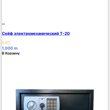
Сравнить
Сейф электромеханический Т-20
Описание
Избранное
5.0
1,000
m
В Корзину