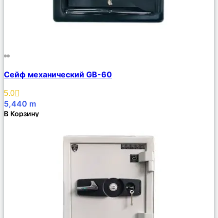
Сравнить
Сейф механический GB-60
Описание
Избранное
5.0
5,440
m
В Корзину