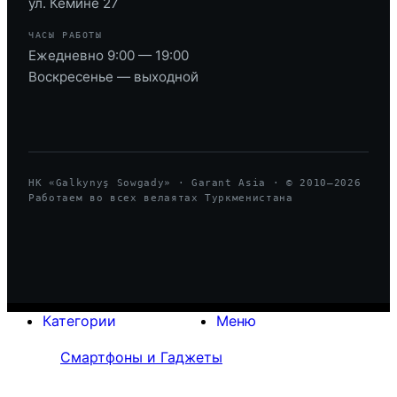
ул. Кемине 27
ЧАСЫ РАБОТЫ
Ежедневно 9:00 — 19:00
Воскресенье — выходной
HK «Galkynyş Sowgady» · Garant Asia · © 2010—
2026
Работаем во всех велаятах Туркменистана
Категории
Меню
Смартфоны и Гаджеты