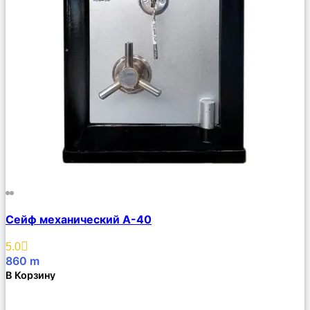
Сравнить
Сейф механический А-40
Описание
Избранное
5.0
860
m
В Корзину