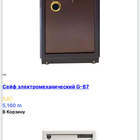
Сравнить
Сейф электромеханический G-87
Описание
Избранное
5.0
5,160
m
В Корзину