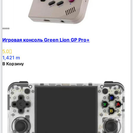
Сравнить
Игровая консоль Green Lion GP Pro+
Описание
Избранное
5.0
1,421
m
В Корзину