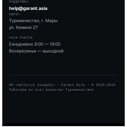
ПОДДЕРЖКА
help@garant.asia
АДРЕС
Туркменистан, г. Мары
ул. Кемине 27
ЧАСЫ РАБОТЫ
Ежедневно 9:00 — 19:00
Воскресенье — выходной
HK «Galkynyş Sowgady» · Garant Asia · © 2010—
2026
Работаем во всех велаятах Туркменистана