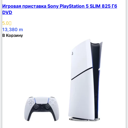
Сравнить
Игровая приставка Sony PlayStation 5 SLIM 825 Гб
Описание
DVD
Избранное
5.0
13,380
m
В Корзину
Сравнить