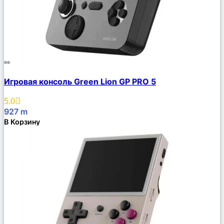
Сравнить
Игровая консоль Green Lion GP PRO 5
Описание
Избранное
5.0
927
m
В Корзину