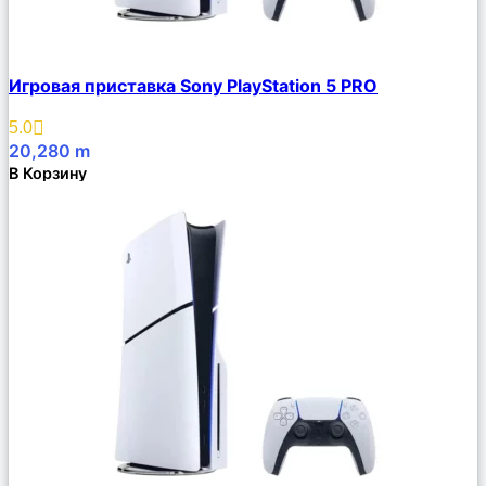
Сравнить
Игровая приставка Sony PlayStation 5 PRO
Описание
Избранное
5.0
20,280
m
В Корзину