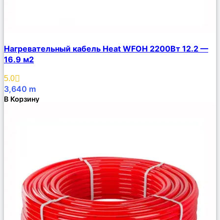
Сравнить
Нагревательный кабель Heat WFOH 2200Вт 12.2 —
Описание
16.9 м2
Избранное
5.0
3,640
m
В Корзину