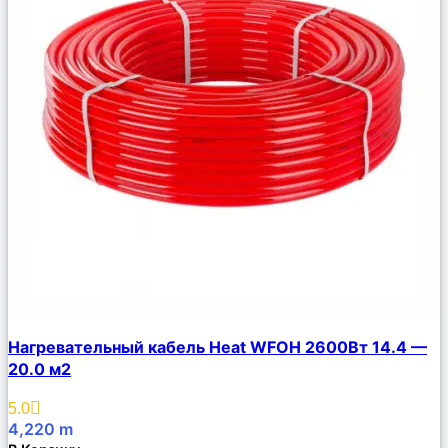
Сравнить
Нагревательный кабель Heat WFOH 2600Вт 14.4 —
Описание
20.0 м2
Избранное
5.0
4,220
m