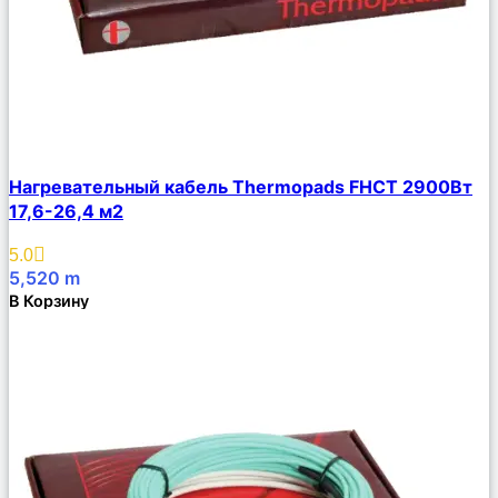
Сравнить
Нагревательный кабель Thermopads FHCТ 2900Вт
Описание
17,6-26,4 м2
Избранное
5.0
5,520
m
В Корзину