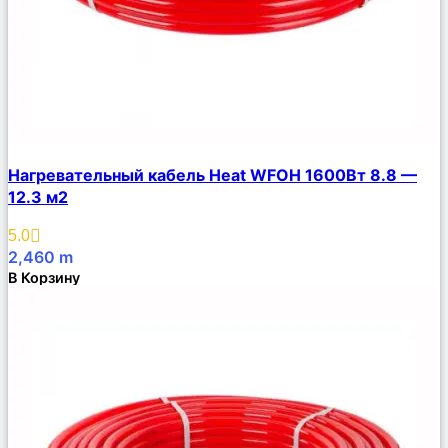
Сравнить
Нагревательный кабель Heat WFOH 1600Вт 8.8 —
Описание
12.3 м2
Избранное
5.0
2,460
m
В Корзину