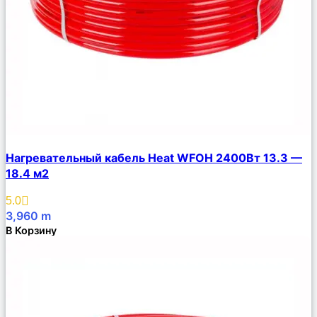
Сравнить
Нагревательный кабель Heat WFOH 2400Вт 13.3 —
Описание
18.4 м2
Избранное
5.0
3,960
m
В Корзину