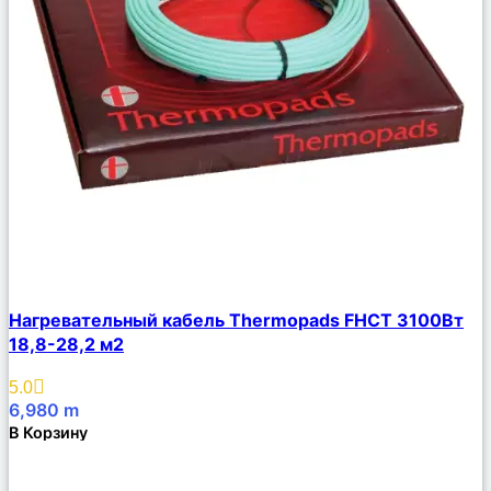
Сравнить
Нагревательный кабель Thermopads FHCТ 3100Вт
Описание
18,8-28,2 м2
Избранное
5.0
6,980
m
В Корзину