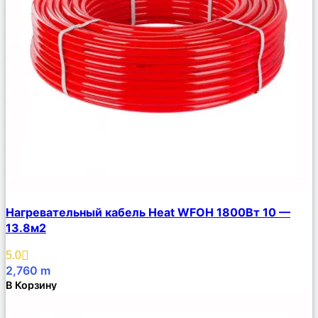
Сравнить
Нагревательный кабель Heat WFOH 1800Вт 10 —
Описание
13.8м2
Избранное
5.0
2,760
m
В Корзину