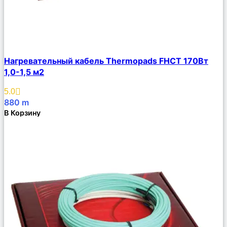
Сравнить
Нагревательный кабель Thermopads FHCТ 170Вт
Описание
1,0-1,5 м2
Избранное
5.0
880
m
В Корзину