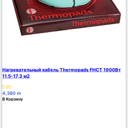
Сравнить
Нагревательный кабель Thermopads FHCТ 1900Вт
Описание
11,5-17,3 м2
Избранное
5.0
4,380
m
В Корзину