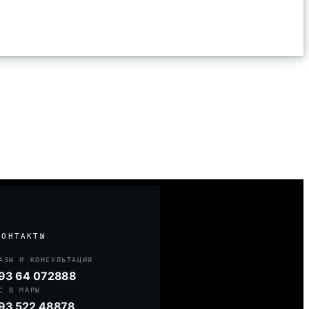
КОНТАКТЫ
АЗЫ И КОНСУЛЬТАЦИИ
93 64 072888
С В МАРЫ
93 522 48878