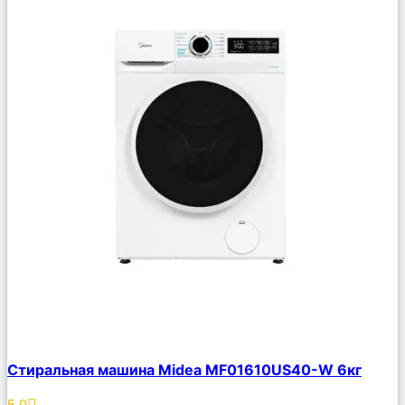
Сравнить
Стиральная машина Midea MF01610US40-W 6кг
Описание
Избранное