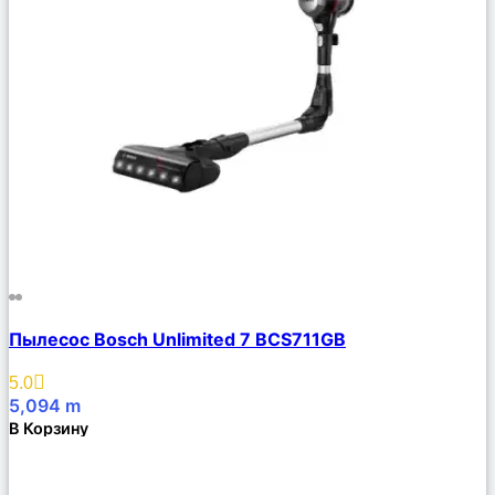
Сравнить
Пылесос Bosch Unlimited 7 BCS711GB
Описание
Избранное
5.0
5,094
m
В Корзину