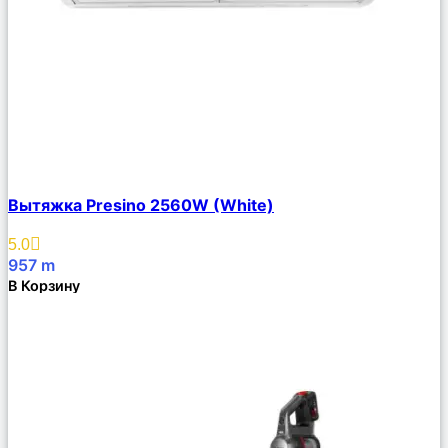
Сравнить
Вытяжка Presino 2560W (White)
Описание
Избранное
5.0
957
m
В Корзину