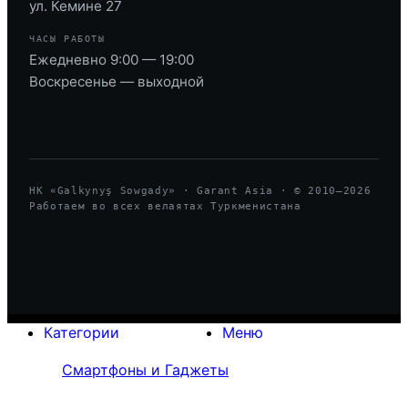
ул. Кемине 27
ЧАСЫ РАБОТЫ
Ежедневно 9:00 — 19:00
Воскресенье — выходной
HK «Galkynyş Sowgady» · Garant Asia · © 2010—
2026
Работаем во всех велаятах Туркменистана
Категории
Меню
Смартфоны и Гаджеты