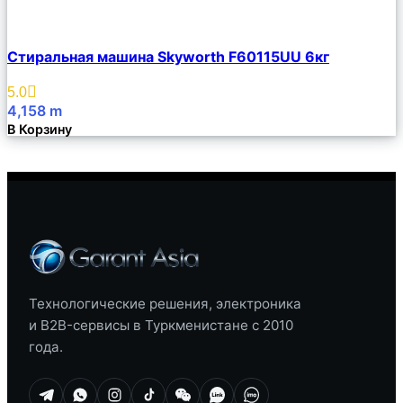
Сравнить
Стиральная машина Skyworth F60115UU 6кг
Описание
Избранное
5.0
4,158
m
В Корзину
Технологические решения, электроника
и B2B-сервисы в Туркменистане с 2010
года.