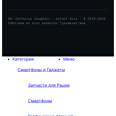
HK «Galkynyş Sowgady» · Garant Asia · © 2010—
2026
Работаем во всех велаятах Туркменистана
Категории
Меню
Смартфоны и Гаджеты
Запчасти для Рации
Смартфоны