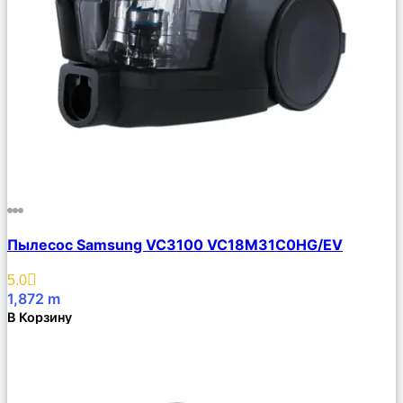
Сравнить
Пылесос Samsung VC3100 VC18M31C0HG/EV
Описание
Избранное
5.0
1,872
m
В Корзину