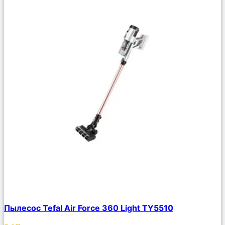
Сравнить
Пылесос Tefal Air Force 360 Light TY5510
Описание
Избранное