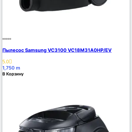
Сравнить
Пылесос Samsung VC3100 VC18M31A0HP/EV
Описание
Избранное
5.0
1,750
m
В Корзину