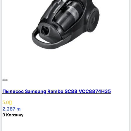
Сравнить
Пылесос Samsung Rambo SC88 VCC8874H35
Описание
Избранное
5.0
2,287
m
В Корзину