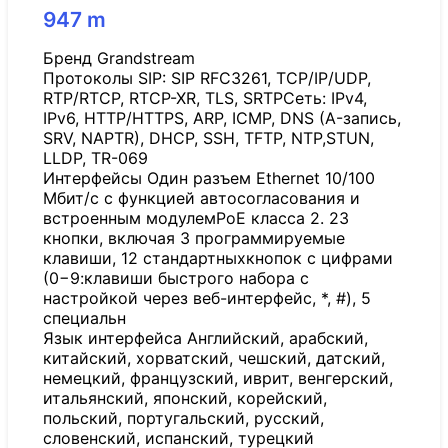
947
m
Бренд Grandstream
Протоколы SIP: SIP RFC3261, TCP/IP/UDP,
RTP/RTCP, RTCP-XR, TLS, SRTPСеть: IPv4,
IPv6, HTTP/HTTPS, ARP, ICMP, DNS (A-запись,
SRV, NAPTR), DHCP, SSH, TFTP, NTP,STUN,
LLDP, TR-069
Интерфейсы Один разъем Ethernet 10/100
Мбит/с с функцией автосогласования и
встроенным модулемPoE класса 2. 23
кнопки, включая 3 программируемые
клавиши, 12 стандартныхкнопок с цифрами
(0−9:клавиши быстрого набора с
настройкой через веб-интерфейс, *, #), 5
специальн
Язык интерфейса Английский, арабский,
китайский, хорватский, чешский, датский,
немецкий, французский, иврит, венгерский,
итальянский, японский, корейский,
польский, португальский, русский,
словенский, испанский, турецкий