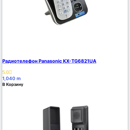
Сравнить
Радиотелефон Panasonic KX-TG6821UA
Описание
Избранное
5.0
1,040
m
В Корзину