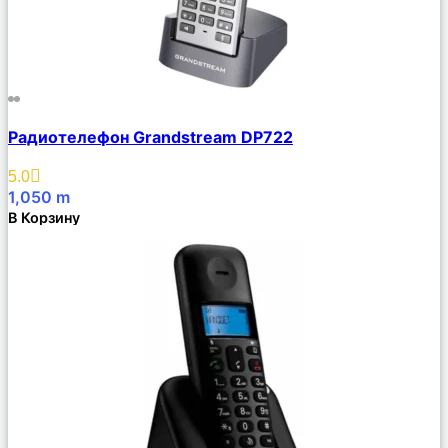
Сравнить
Радиотелефон Grandstream DP722
Описание
Избранное
5.0
1,050
m
В Корзину