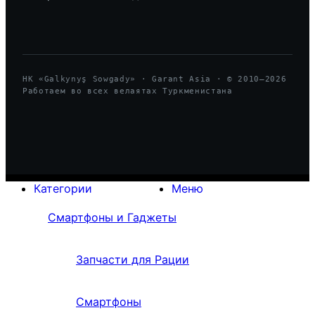
HK «Galkynyş Sowgady» · Garant Asia · © 2010—
2026
Работаем во всех велаятах Туркменистана
Категории
Меню
Смартфоны и Гаджеты
Запчасти для Рации
Смартфоны