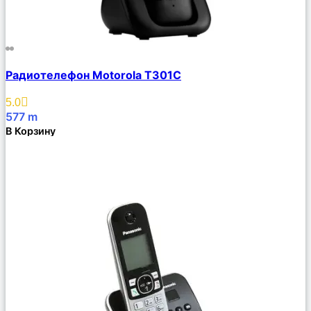
Сравнить
Радиотелефон Motorola T301C
Описание
Избранное
5.0
577
m
В Корзину