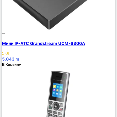
Сравнить
Мини IP-АТС Grandstream UCM-6300A
Описание
Избранное
5.0
5,043
m
В Корзину