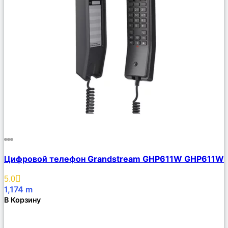
Сравнить
Цифровой телефон Grandstream GHP611W GHP611W
Описание
Избранное
5.0
1,174
m
В Корзину