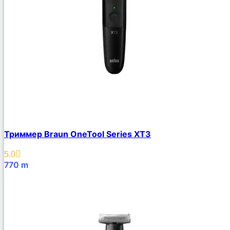
Триммер Braun OneTool Series XT3
5.0
770
m
В Корзину