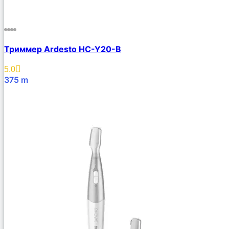
Триммер Ardesto HC-Y20-B
5.0
375
m
В Корзину