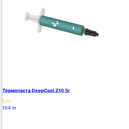
Термопаста DeepCool Z10 5г
5.0
104
m
В Корзину