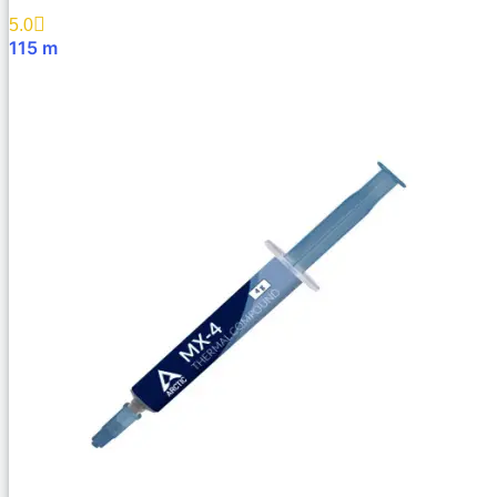
5.0
115
m
В Корзину