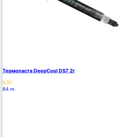
Термопаста DeepCool DS7 2г
5.0
84
m
В Корзину