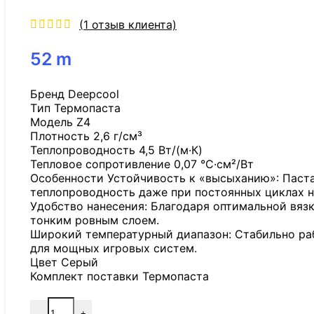
(
1
отзыв клиента)
52
m
Бренд Deepcool
Tип Термопаста
Модель Z4
Плотность 2,6 г/см³
Теплопроводность 4,5 Вт/(м·К)
Тепловое сопротивление 0,07 °C·см²/Вт
Особенности Устойчивость к «высыханию»: Паста 
теплопроводность даже при постоянных циклах н
Удобство нанесения: Благодаря оптимальной вязк
тонким ровным слоем.
Широкий температурный диапазон: Стабильно рабо
для мощных игровых систем.
Цвет Серый
Комплект поставки Термопаста
-
+