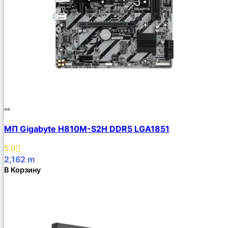
МП Gigabyte H810M-S2H DDR5 LGA1851
5.0
2,162
m
В Корзину