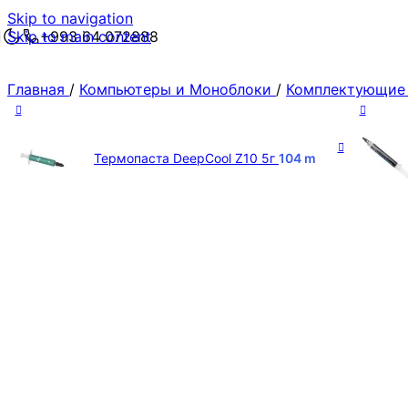
Skip to navigation
Skip to main content
+993 64 072888
Главная
/
Компьютеры и Моноблоки
/
Комплектующие
Термопаста DeepCool Z10 5г
104
m