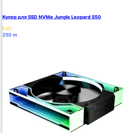
Кулер для SSD NVMe Jungle Leopard S50
5.0
250
m
В Корзину