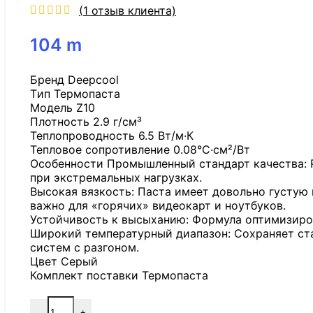
(
1
отзыв клиента)
104
m
Бренд Deepcool
Tип Термопаста
Модель Z10
Плотность 2.9 г/см³
Теплопроводность 6.5 Вт/м·К
Тепловое сопротивление 0.08°C·см²/Вт
Особенности Промышленный стандарт качества: Р
при экстремальных нагрузках.
Высокая вязкость: Паста имеет довольно густую 
важно для «горячих» видеокарт и ноутбуков.
Устойчивость к высыханию: Формула оптимизиров
Широкий температурный диапазон: Сохраняет стаб
систем с разгоном.
Цвет Серый
Комплект поставки Термопаста
-
+