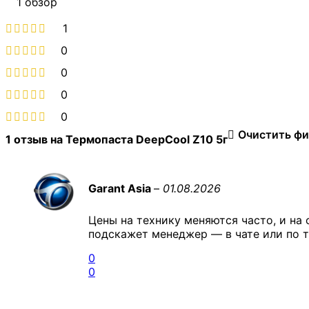
1 обзор
1
0
0
0
0
Очистить ф
1 отзыв на
Термопаста DeepCool Z10 5г
Garant Asia
–
01.08.2026
Цены на технику меняются часто, и на 
подскажет менеджер — в чате или по т
0
0