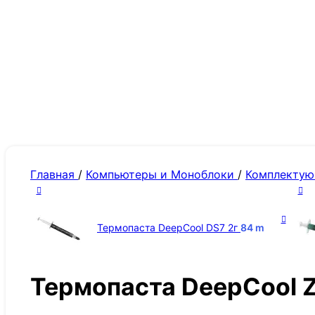
Главная
/
Компьютеры и Моноблоки
/
Комплекту
Термопаста DeepCool DS7 2г
84
m
Термопаста DeepCool Z