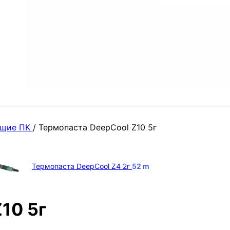
ющие ПК
/
Термопаста DeepCool Z10 5г
Термопаста DeepCool Z4 2г
52
m
10 5г