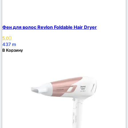
Сравнить
Фен для волос Revlon Foldable Hair Dryer
Описание
Избранное
5.0
437
m
В Корзину