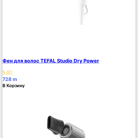
Сравнить
Фен для волос TEFAL Studio Dry Power
Описание
Избранное
5.0
728
m
В Корзину