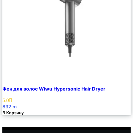
Сравнить
Фен для волос Wiwu Hypersonic Hair Dryer
Описание
Избранное
5.0
832
m
В Корзину