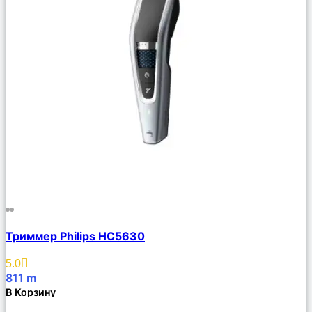
Сравнить
Триммер Philips HC5630
Описание
Избранное
5.0
811
m
В Корзину