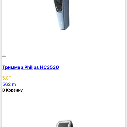
Сравнить
Триммер Philips HC3530
Описание
Избранное
5.0
562
m
В Корзину