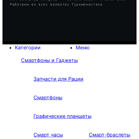
Работаем во всех велаятах Туркменистана
Категории
Меню
Смартфоны и Гаджеты
Запчасти для Рации
Смартфоны
Графические планшеты
Смарт часы
Смарт-браслеты