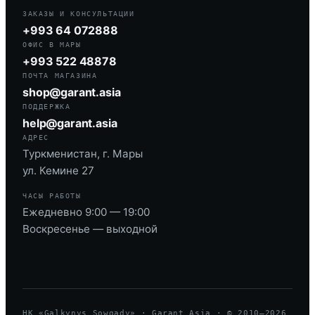
ЗАКАЗЫ И КОНСУЛЬТАЦИИ
+993 64 072888
ОФИС В МАРЫ
+993 522 48878
ПОЧТА МАГАЗИНА
shop@garant.asia
ПОДДЕРЖКА
help@garant.asia
АДРЕС
Туркменистан, г. Мары
ул. Кемине 27
ЧАСЫ РАБОТЫ
Ежедневно 9:00 — 19:00
Воскресенье — выходной
HK «Galkynyş Sowgady» · Garant Asia · © 2010—
2026