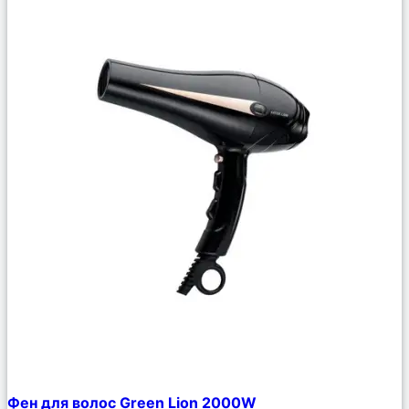
Сравнить
Фен для волос Green Lion 2000W
Описание