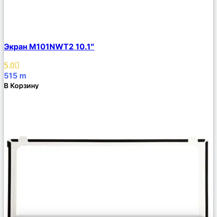
Сравнить
Экран M101NWT2 10.1″
Описание
Избранное
5.0
515
m
В Корзину