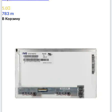
Описание
Избранное
5.0
783
m
В Корзину