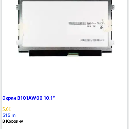
Сравнить
Экран B101AW06 10.1″
Описание
Избранное
5.0
515
m
В Корзину