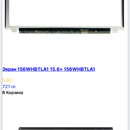
Сравнить
Экран 156WHBTLA1 15.6» 156WHBTLA1
Описание
Избранное
5.0
721
m
В Корзину