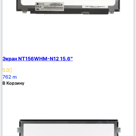
Сравнить
Экран NT156WHM-N12 15.6″
Описание
Избранное
5.0
762
m
В Корзину