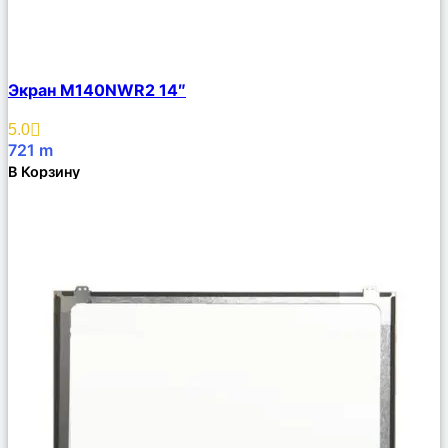
Сравнить
Экран M140NWR2 14″
Описание
Избранное
5.0
721
m
В Корзину