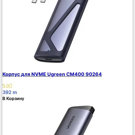
Сравнить
Корпус для NVME Ugreen CM400 90264
Описание
Избранное
5.0
392
m
В Корзину