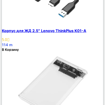
Сравнить
Корпус для ЖД 2.5″ Lenovo ThinkPlus K01-A
Описание
Избранное
5.0
114
m
В Корзину