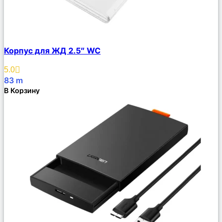
Сравнить
Корпус для ЖД 2.5″ WC
Описание
Избранное
5.0
83
m
В Корзину