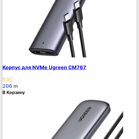
Сравнить
Корпус для NVMe Ugreen CM767
Описание
Избранное
5.0
206
m
В Корзину