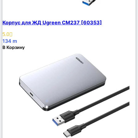
Сравнить
Корпус для ЖД Ugreen CM237 [60353]
Описание
Избранное
5.0
134
m
В Корзину