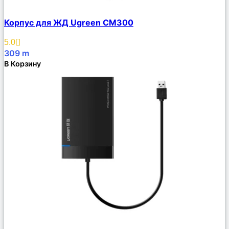
Сравнить
Корпус для ЖД Ugreen CM300
Описание
Избранное
5.0
309
m
В Корзину
Сравнить