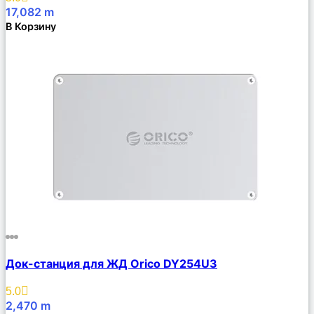
17,082
m
В Корзину
Сравнить
Док-станция для ЖД Orico DY254U3
Описание
Избранное
5.0
2,470
m