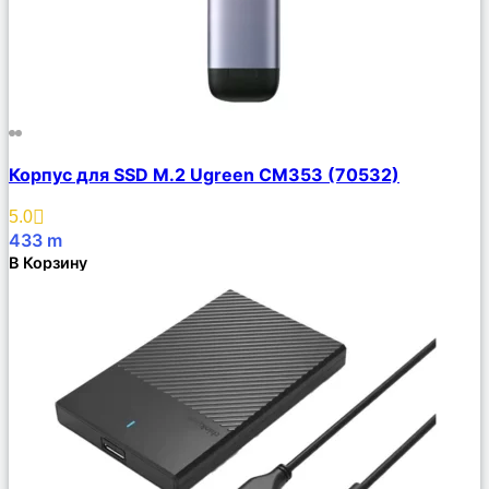
Сравнить
Корпус для SSD M.2 Ugreen CM353 (70532)
Описание
Избранное
5.0
433
m
В Корзину