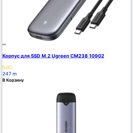
Сравнить
Корпус для SSD M.2 Ugreen CM238 10902
Описание
Избранное
5.0
247
m
В Корзину