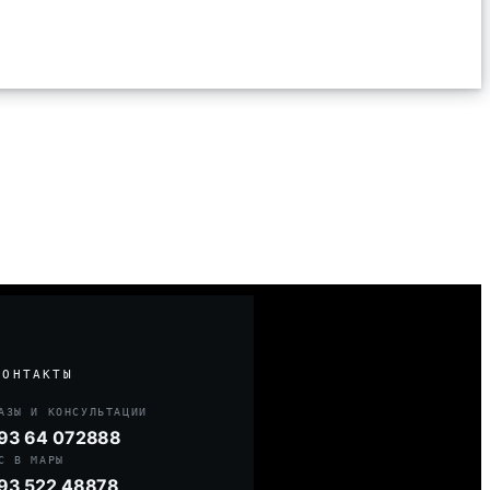
КОНТАКТЫ
АЗЫ И КОНСУЛЬТАЦИИ
93 64 072888
С В МАРЫ
93 522 48878