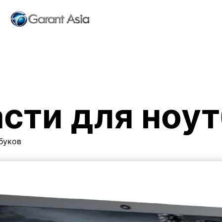
сти для ноу
буков