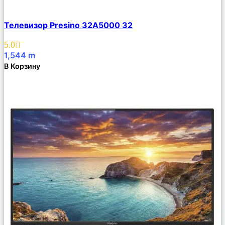
Сравнить
Телевизор Presino 32A5000 32
Описание
Избранное
5.0
1,544
m
В Корзину