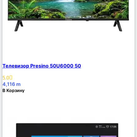
Сравнить
Телевизор Presino 50U6000 50
Описание
Избранное
5.0
4,116
m
В Корзину