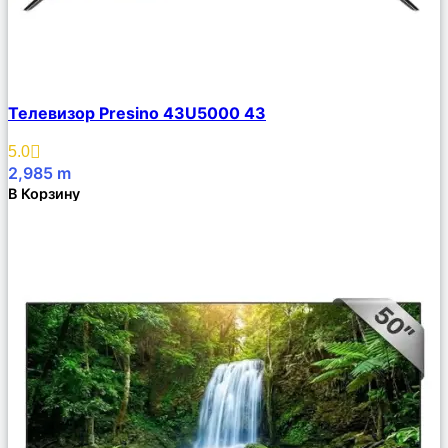
Сравнить
Телевизор Presino 43U5000 43
Описание
Избранное
5.0
2,985
m
В Корзину