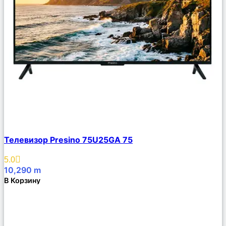
Сравнить
Телевизор Presino 75U25GA 75
Описание
Избранное
5.0
10,290
m
В Корзину