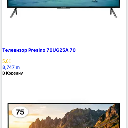
Сравнить
Телевизор Presino 70UG25A 70
Описание
Избранное
5.0
8,747
m
В Корзину