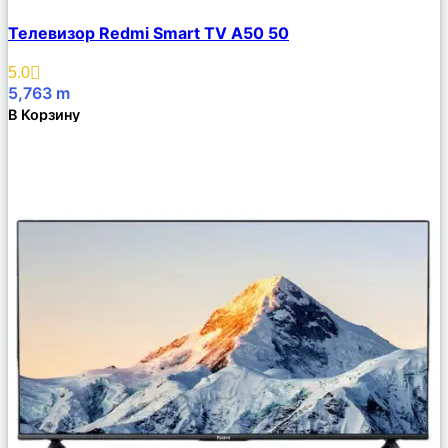
Сравнить
Телевизор Redmi Smart TV A50 50
Описание
Избранное
5.0
5,763
m
В Корзину