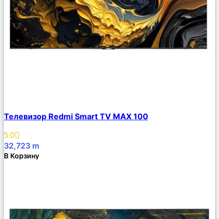
Сравнить
Телевизор Redmi Smart TV MAX 100
Описание
Избранное
5.0
32,723
m
В Корзину