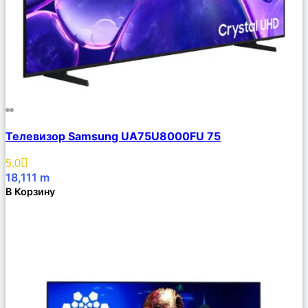
Сравнить
Телевизор Samsung UA75U8000FU 75
Описание
Избранное
5.0
18,111
m
В Корзину