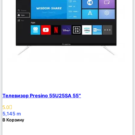
Сравнить
Телевизор Presino 55U25SA 55″
Описание
Избранное
5.0
5,145
m
В Корзину