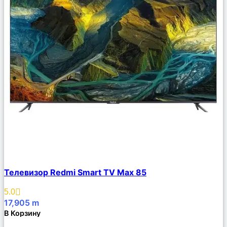
Сравнить
Телевизор Redmi Smart TV Max 85
Описание
Избранное
5.0
17,905
m
В Корзину