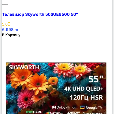
Сравнить
Телевизор Skyworth 50SUE9500 50″
Описание
Избранное
5.0
6,998
m
В Корзину