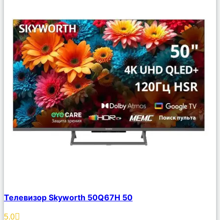
Сравнить
Телевизор Skyworth 50Q67H 50
Описание
Избранное
5.0