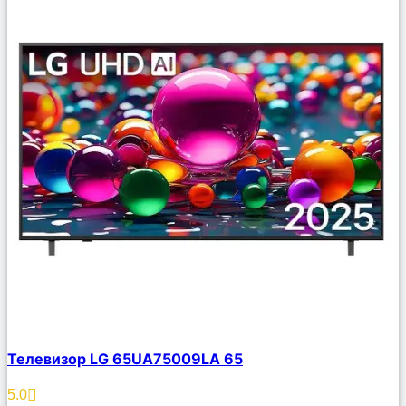
Сравнить
Телевизор LG 65UA75009LA 65
Описание
Избранное
5.0