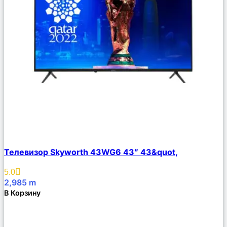
Сравнить
Телевизор Skyworth 43WG6 43″ 43&quot,
Описание
Избранное
5.0
2,985
m
В Корзину