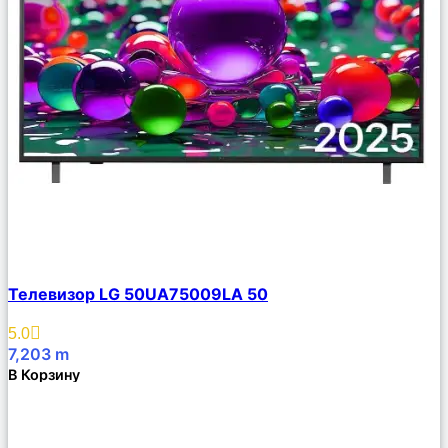
Сравнить
Телевизор LG 50UA75009LA 50
Описание
Избранное
5.0
7,203
m
В Корзину