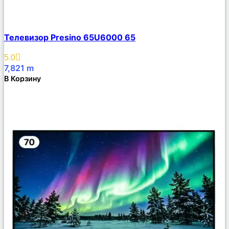
Сравнить
Телевизор Presino 65U6000 65
Описание
Избранное
5.0
7,821
m
В Корзину