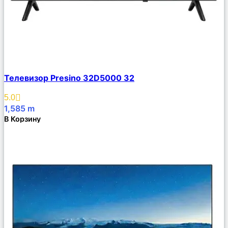
Сравнить
Телевизор Presino 32D5000 32
Описание
Избранное
5.0
1,585
m
В Корзину