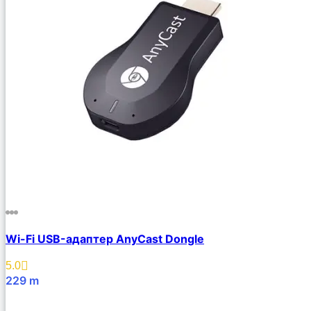
Wi-Fi USB-адаптер AnyCast Dongle
5.0
229
m
В Корзину