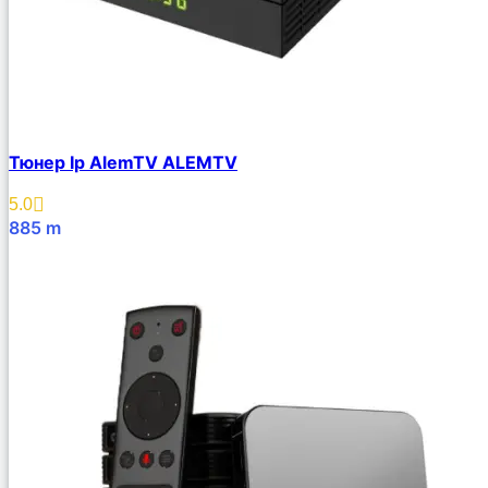
Тюнер Ip AlemTV ALEMTV
5.0
885
m
В Корзину