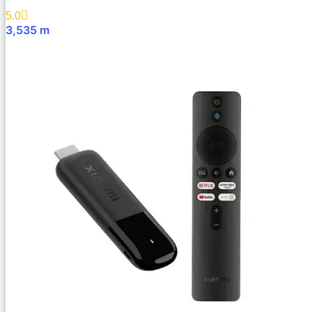
5.0
3,535
m
В Корзину