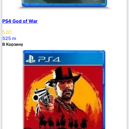
Сравнить
PS4 God of War
Описание
Избранное
5.0
525
m
В Корзину