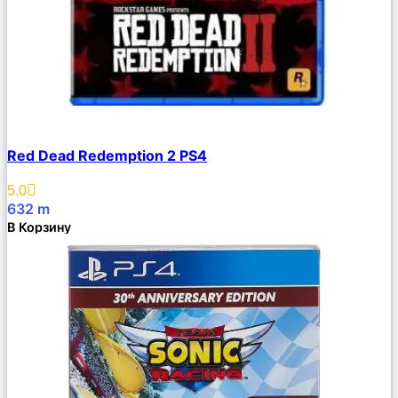
Сравнить
Red Dead Redemption 2 PS4
Описание
Избранное
5.0
632
m
В Корзину