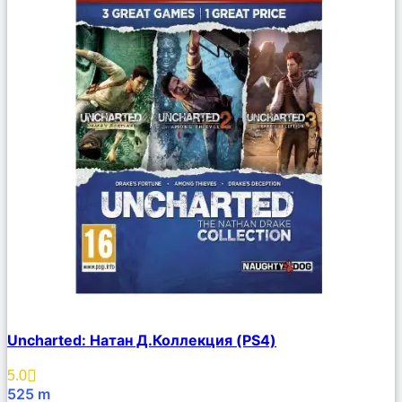
Сравнить
Uncharted: Натан Д.Коллекция (PS4)
Описание
Избранное
5.0
525
m