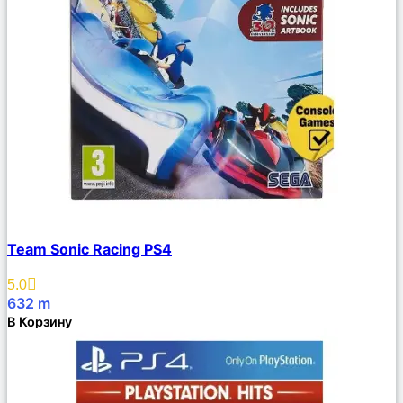
Сравнить
Team Sonic Racing PS4
Описание
Избранное
5.0
632
m
В Корзину