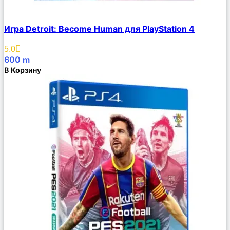
Сравнить
Игра Detroit: Become Human для PlayStation 4
Описание
Избранное
5.0
600
m
В Корзину