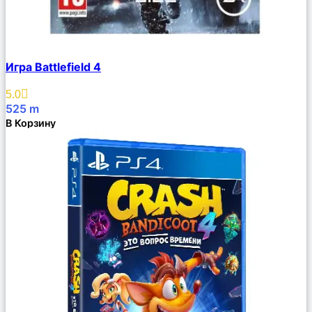
Сравнить
Игра Battlefield 4
Описание
Избранное
5.0
525
m
В Корзину