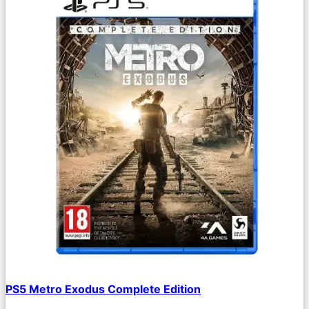
Сравнить
PS5 Metro Exodus Complete Edition
Описание
Избранное