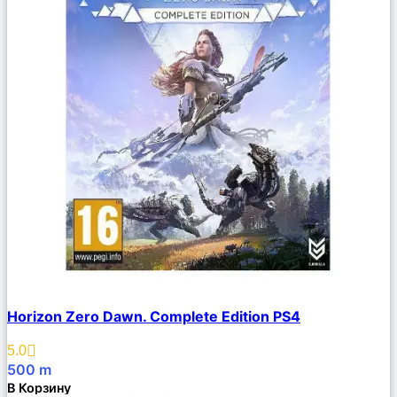
Сравнить
Horizon Zero Dawn. Complete Edition PS4
Описание
Избранное
5.0
500
m
В Корзину