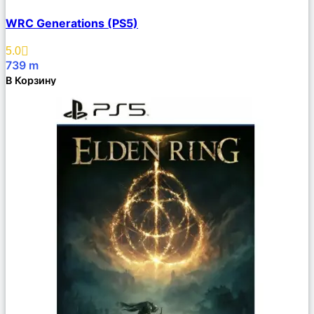
Сравнить
WRC Generations (PS5)
Описание
Избранное
5.0
739
m
В Корзину