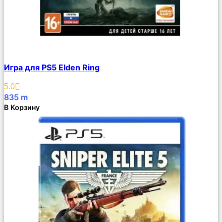
Сравнить
Игра для PS5 Elden Ring
Описание
Избранное
5.0
835
m
В Корзину