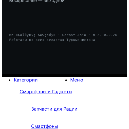
Воскресенье — выходной
HK «Galkynyş Sowgady» · Garant Asia · © 2010—
2026
Работаем во всех велаятах Туркменистана
Категории
Меню
Смартфоны и Гаджеты
Запчасти для Рации
Смартфоны