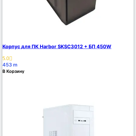
Сравнить
Корпус для ПК Harbor SKSC3012 + БП 450W
Описание
Избранное
5.0
453
m
В Корзину