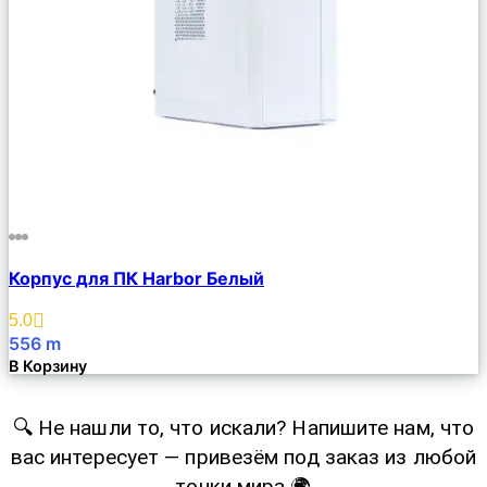
Сравнить
Корпус для ПК Harbor Белый
Описание
Избранное
5.0
556
m
В Корзину
🔍 Не нашли то, что искали? Напишите нам, что
вас интересует — привезём под заказ из любой
точки мира 🌍