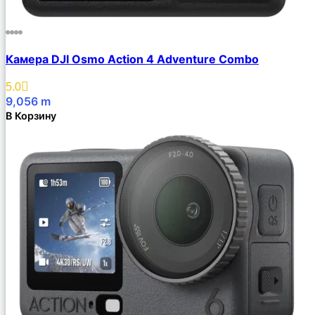
Камера DJI Osmo Action 4 Adventure Combo
5.0
9,056
m
В Корзину