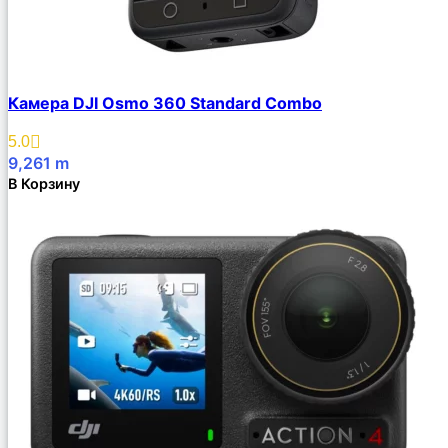
Камера DJI Osmo 360 Standard Combo
5.0
9,261
m
В Корзину