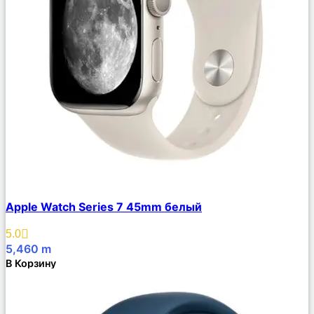
Сравнить
Apple Watch Series 7 45mm белый
Описание
Избранное
5.0
5,460
m
В Корзину