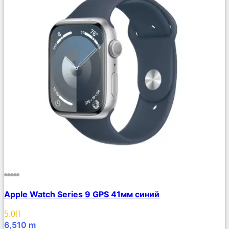
Сравнить
Apple Watch Series 9 GPS 41мм синий
Описание
Избранное
5.0
6,510
m