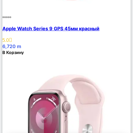
Сравнить
Apple Watch Series 9 GPS 45мм красный
Описание
Избранное
5.0
6,720
m
В Корзину