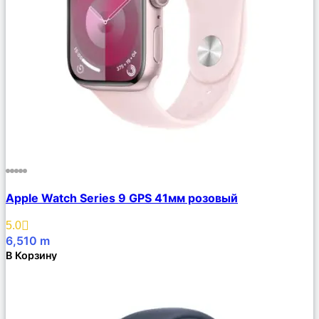
Сравнить
Apple Watch Series 9 GPS 41мм розовый
Описание
Избранное
5.0
6,510
m
В Корзину