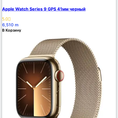
Сравнить
Apple Watch Series 9 GPS 41мм черный
Описание
Избранное
5.0
6,510
m
В Корзину