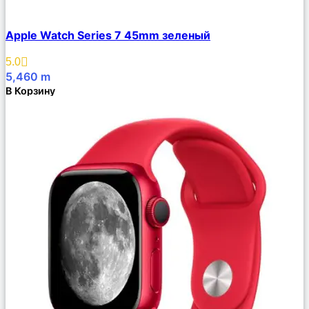
Сравнить
Apple Watch Series 7 45mm зеленый
Описание
Избранное
5.0
5,460
m
В Корзину