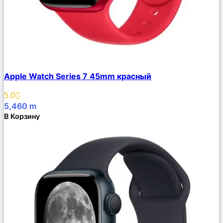
Сравнить
Apple Watch Series 7 45mm красный
Описание
Избранное
5.0
5,460
m
В Корзину