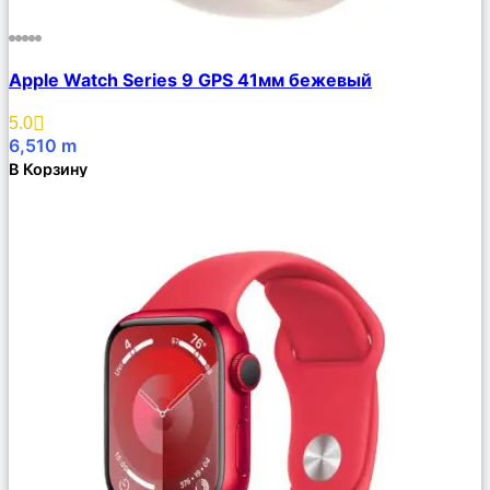
Сравнить
Apple Watch Series 9 GPS 41мм бежевый
Описание
Избранное
5.0
6,510
m
В Корзину