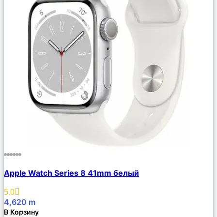
Сравнить
Apple Watch Series 8 41mm белый
Описание
Избранное
5.0
4,620
m
В Корзину