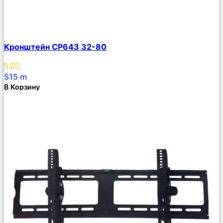
Сравнить
Кронштейн CP643 32-80
Описание
Избранное
5.0
515
m
В Корзину