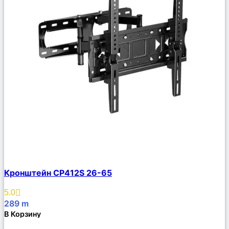
Сравнить
Кронштейн CP412S 26-65
Описание
Избранное
5.0
289
m
В Корзину