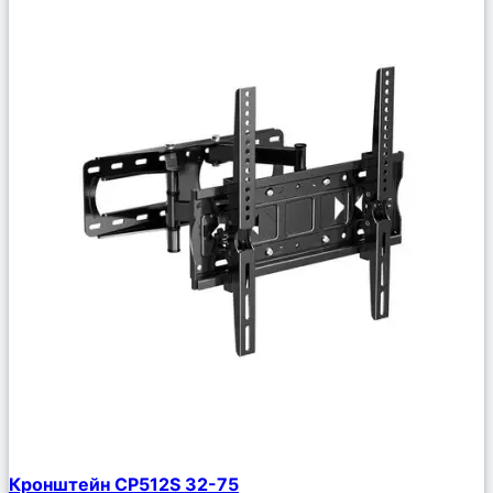
Сравнить
Кронштейн CP512S 32-75
Описание