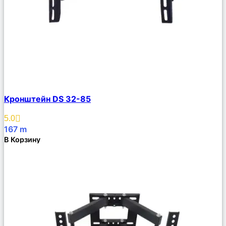
Сравнить
Кронштейн DS 32-85
Описание
Избранное
5.0
167
m
В Корзину