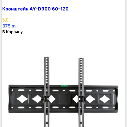
Сравнить
Кронштейн AY-D900 60-120
Описание
Избранное
5.0
375
m
В Корзину