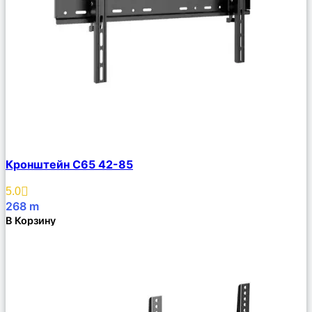
Сравнить
Кронштейн C65 42-85
Описание
Избранное
5.0
268
m
В Корзину