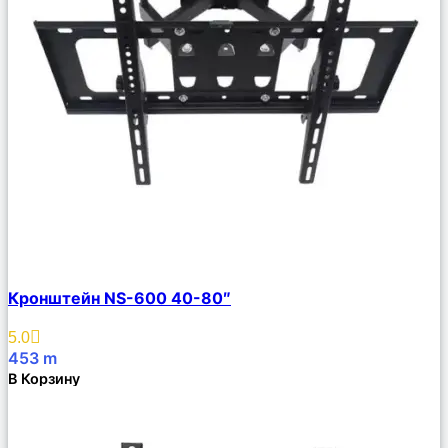
Сравнить
Кронштейн NS-600 40-80″
Описание
Избранное
5.0
453
m
В Корзину