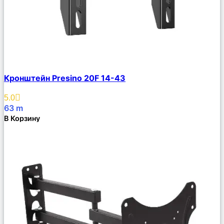
Сравнить
Кронштейн Presino 20F 14-43
Описание
Избранное
5.0
63
m
В Корзину