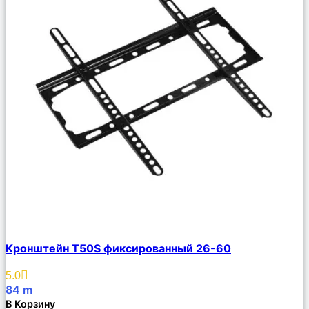
Сравнить
Кронштейн T50S фиксированный 26-60
Описание
Избранное
5.0
84
m
В Корзину