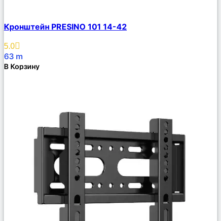
Сравнить
Кронштейн PRESINO 101 14-42
Описание
Избранное
5.0
63
m
В Корзину