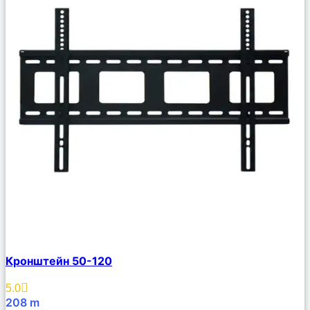
Сравнить
Кронштейн 50-120
Описание
Избранное
5.0
208
m