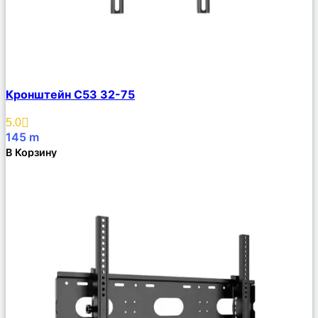
Сравнить
Кронштейн C53 32-75
Описание
Избранное
5.0
145
m
В Корзину