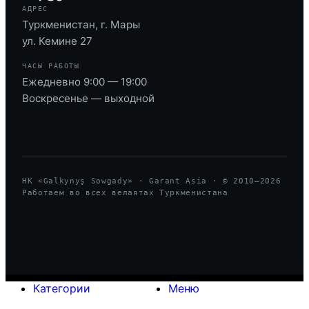
АДРЕС
Туркменистан, г. Мары
ул. Кемине 27
ЧАСЫ РАБОТЫ
Ежедневно 9:00 — 19:00
Воскресенье — выходной
HK «Galkynyş Sowgady» · Garant Asia · © 2010—
2026
Работаем во всех велаятах Туркменистана
Категории
Меню