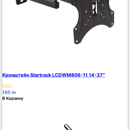
Сравнить
Кронштейн Startrack LCDWM806-11 14-37″
Описание
Избранное
5.0
165
m
В Корзину