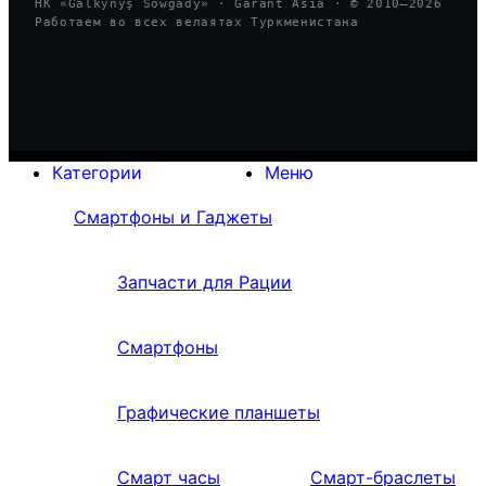
HK «Galkynyş Sowgady» · Garant Asia · © 2010—
2026
Работаем во всех велаятах Туркменистана
Категории
Меню
Смартфоны и Гаджеты
Запчасти для Рации
Смартфоны
Графические планшеты
Смарт часы
Смарт-браслеты