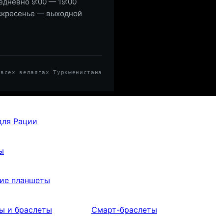
дневно 9:00 — 19:00
скресенье — выходной
 всех велаятах Туркменистана
для Рации
ы
ие планшеты
ы и браслеты
Смарт-браслеты