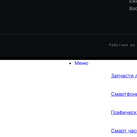
Еже
Во
Работаем во
Меню
Запчасти 
Смартфон
Графическ
Смарт час