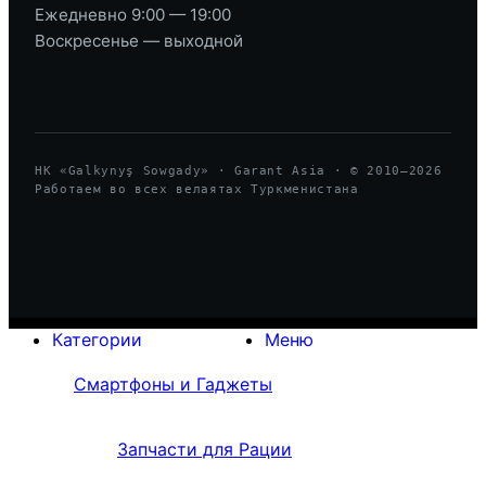
Ежедневно 9:00 — 19:00
Воскресенье — выходной
HK «Galkynyş Sowgady» · Garant Asia · © 2010—
2026
Работаем во всех велаятах Туркменистана
Категории
Меню
Смартфоны и Гаджеты
Запчасти для Рации