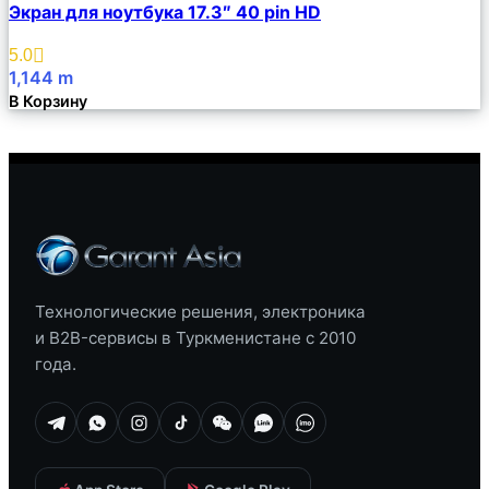
Экран для ноутбука 17.3″ 40 pin HD
Описание
Избранное
5.0
1,144
m
В Корзину
Технологические решения, электроника
и B2B-сервисы в Туркменистане с 2010
года.