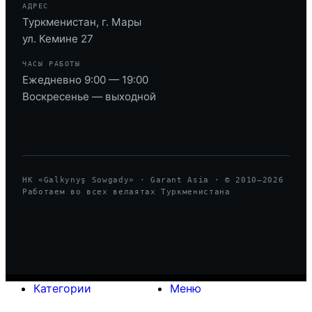
АДРЕС
Туркменистан, г. Мары
ул. Кемине 27
ЧАСЫ РАБОТЫ
Ежедневно 9:00 — 19:00
Воскресенье — выходной
HK «Galkynyş Sowgady» · Garant Asia · © 2010—
2026
Работаем во всех велаятах Туркменистана
Категории
Меню