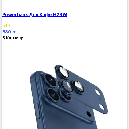
Сравнить
Powerbank Для Кафе H23W
Описание
Избранное
5.0
680
m
В Корзину