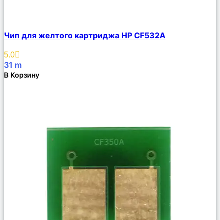
Сравнить
Чип для желтого картриджа HP CF532A
Описание
Избранное
5.0
31
m
В Корзину