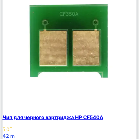
Сравнить
Чип для черного картриджа HP CF540A
Описание
Избранное
5.0
42
m