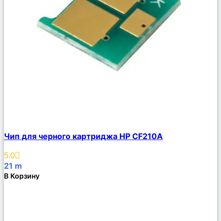
Сравнить
Чип для черного картриджа HP CF210A
Описание
Избранное
5.0
21
m
В Корзину