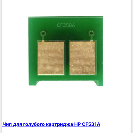
Сравнить
Чип для голубого картриджа HP CF531A
Описание
Избранное