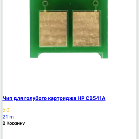
Сравнить
Чип для голубого картриджа HP CB541A
Описание
Избранное
5.0
21
m
В Корзину