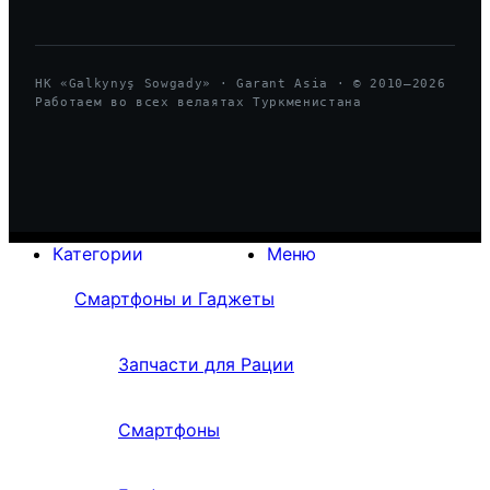
HK «Galkynyş Sowgady» · Garant Asia · © 2010—
2026
Работаем во всех велаятах Туркменистана
Категории
Меню
Смартфоны и Гаджеты
Запчасти для Рации
Смартфоны