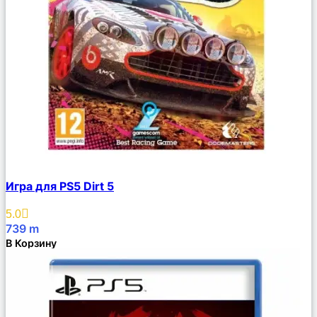
Сравнить
Игра для PS5 Dirt 5
Описание
Избранное
5.0
739
m
В Корзину