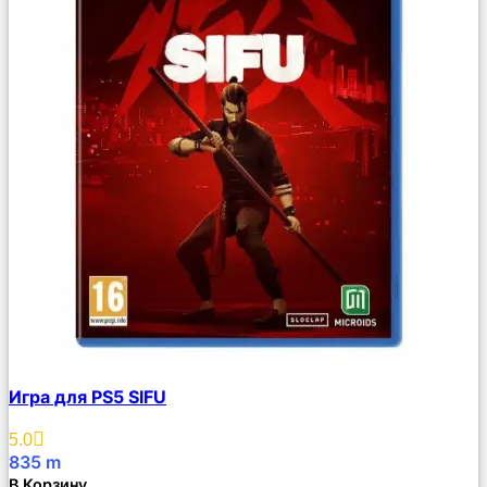
Сравнить
Игра для PS5 SIFU
Описание
Избранное
5.0
835
m
В Корзину