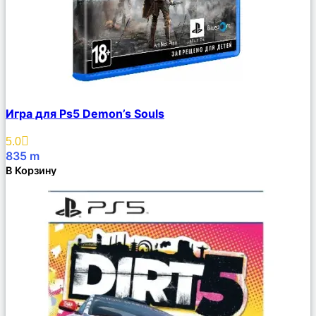
Сравнить
Игра для Ps5 Demon’s Souls
Описание
Избранное
5.0
835
m
В Корзину