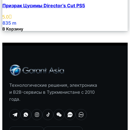
Сравнить
Призрак Цусимы Director’s Cut PS5
Описание
Избранное
5.0
835
m
В Корзину
Технологические решения, электроника
и B2B-сервисы в Туркменистане с 2010
года.