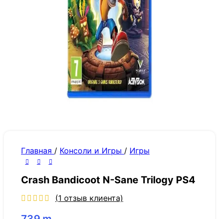
Главная
/
Консоли и Игры
/
Игры
Crash Bandicoot N-Sane Trilogy PS4
(
1
отзыв клиента)
739
m