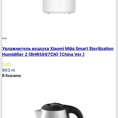
Сравнить
Увлажнитель воздуха Xiaomi Mijia Smart Sterilization
Описание
Humidifier 2 (BHR5997CN) [China Ver.]
Избранное
5.0
803
m
В Корзину