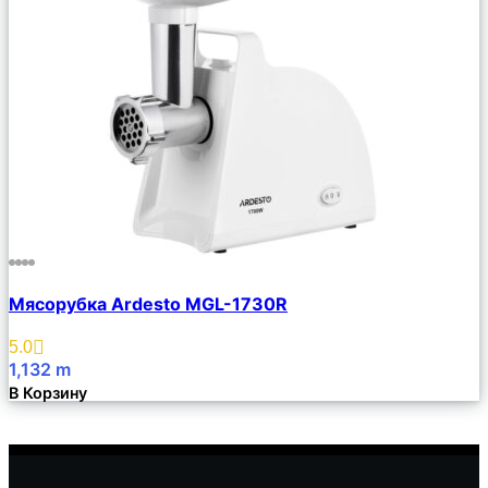
Сравнить
Мясорубка Ardesto MGL-1730R
Описание
Избранное
5.0
1,132
m
В Корзину