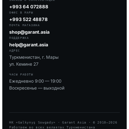
+993 64 072888
ОФИС В МАРЫ
+993 522 48878
ПОЧТА МАГАЗИНА
shop@garant.asia
ПОДДЕРЖКА
help@garant.asia
АДРЕС
Туркменистан, г. Мары
ул. Кемине 27
ЧАСЫ РАБОТЫ
Ежедневно 9:00 — 19:00
Воскресенье — выходной
HK «Galkynyş Sowgady» · Garant Asia · © 2010—
2026
Работаем во всех велаятах Туркменистана