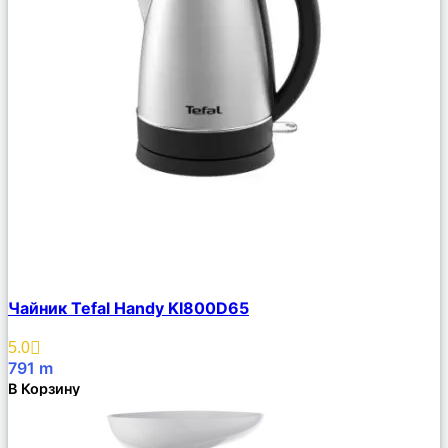
Сравнить
Чайник Tefal Handy KI800D65
Описание
Избранное
5.0
791
m
В Корзину