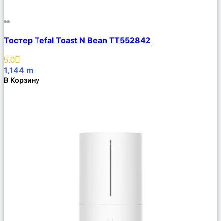
Сравнить
Тостер Tefal Toast N Bean TT552842
Описание
Избранное
5.0
1,144
m
В Корзину