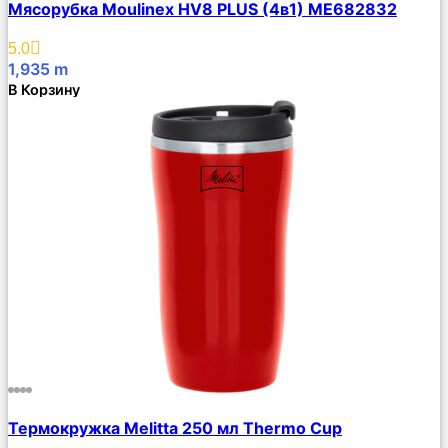
Мясорубка Moulinex HV8 PLUS (4в1) ME682832
Описание
Избранное
5.0
1,935
m
В Корзину
Сравнить
Термокружка Melitta 250 мл Thermo Cup
Описание