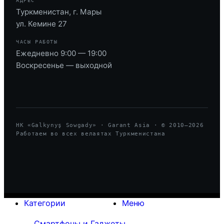
АДРЕС
Туркменистан, г. Мары
ул. Кемине 27
ЧАСЫ РАБОТЫ
Ежедневно 9:00 — 19:00
Воскресенье — выходной
HK «Galkynyş Sowgady» · Garant Asia · © 2010—
2026
Работаем во всех велаятах Туркменистана
Категории
Меню
Смартфоны и Гаджеты