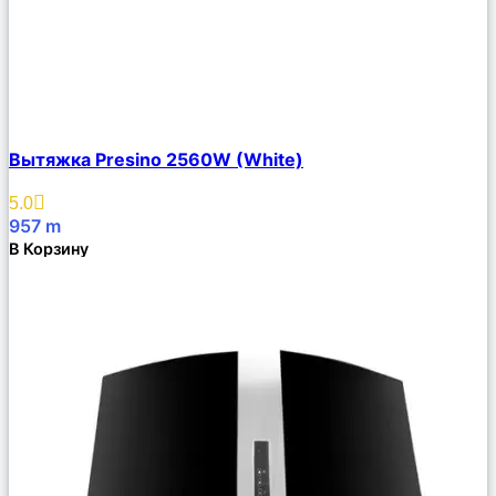
Сравнить
Вытяжка Presino 2560W (White)
Описание
Избранное
5.0
957
m
В Корзину