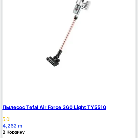
Сравнить
Пылесос Tefal Air Force 360 Light TY5510
Описание
Избранное
5.0
4,262
m
В Корзину