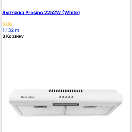
Сравнить
Вытяжка Presino 2252W (White)
Описание
Избранное
5.0
1,132
m
В Корзину