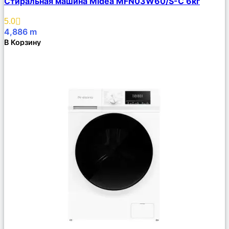
Стиральная машина Midea MFN03W60/S-C 6кг
Описание
Избранное
5.0
4,886
m
В Корзину