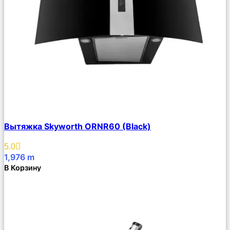
Сравнить
Вытяжка Skyworth ORNR60 (Black)
Описание
Избранное
5.0
1,976
m
В Корзину