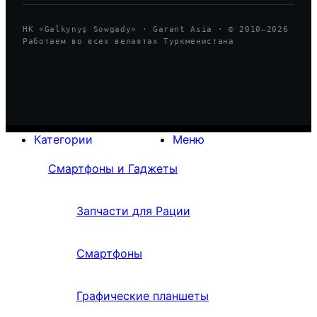
HK «Galkynyş Sowgady» · Garant Asia · © 2010—
2026
Работаем во всех велаятах Туркменистана
Категории
Меню
Смартфоны и Гаджеты
Запчасти для Рации
Смартфоны
Графические планшеты