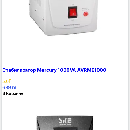
Сравнить
Стабилизатор Mercury 1000VA AVRME1000
Описание
Избранное
5.0
639
m
В Корзину