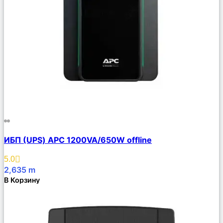
Сравнить
ИБП (UPS) APC 1200VA/650W offline
Описание
Избранное
5.0
2,635
m
В Корзину