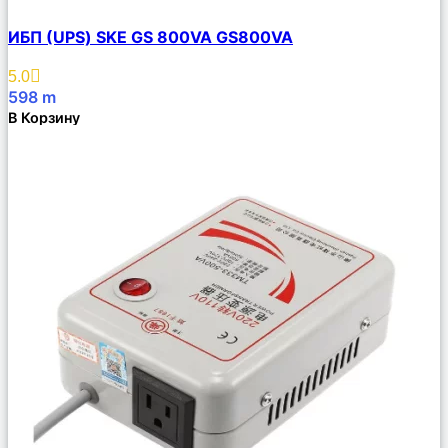
Сравнить
ИБП (UPS) SKE GS 800VA GS800VA
Описание
Избранное
5.0
598
m
В Корзину