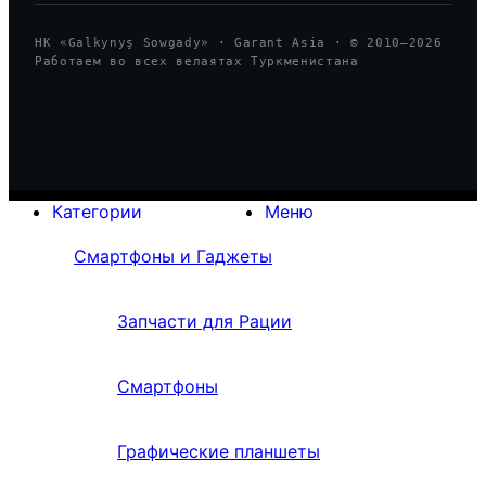
HK «Galkynyş Sowgady» · Garant Asia · © 2010—
2026
Работаем во всех велаятах Туркменистана
Категории
Меню
Смартфоны и Гаджеты
Запчасти для Рации
Смартфоны
Графические планшеты