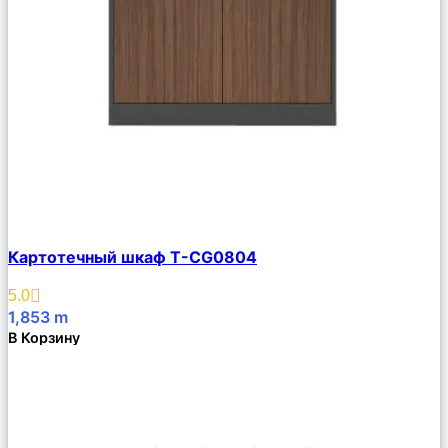
Сравнить
Картотечный шкаф T-CG0804
Описание
Избранное
5.0
1,853
m
В Корзину