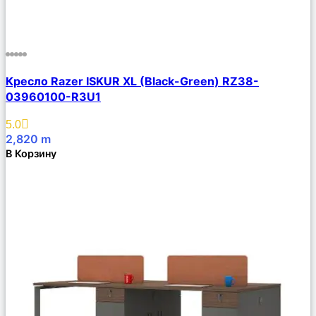
Сравнить
Кресло Razer ISKUR XL (Black-Green) RZ38-
Описание
03960100-R3U1
Избранное
5.0
2,820
m
В Корзину