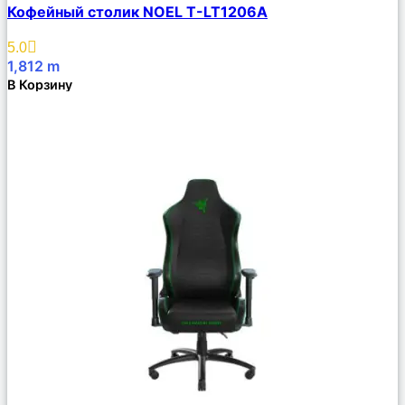
Кофейный столик NOEL T-LT1206A
Описание
Избранное
5.0
1,812
m
В Корзину