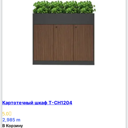
Сравнить
Картотечный шкаф T-CH1204
Описание
Избранное
5.0
2,985
m
В Корзину