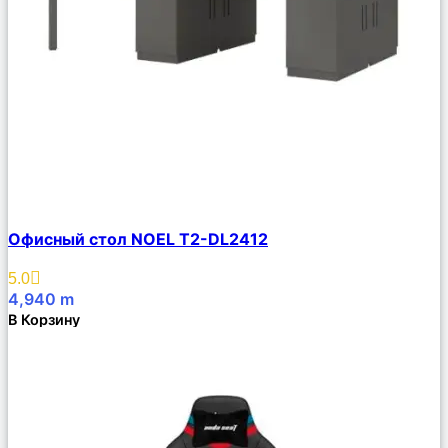
Сравнить
Офисный стол NOEL T2-DL2412
Описание
Избранное
5.0
4,940
m
В Корзину