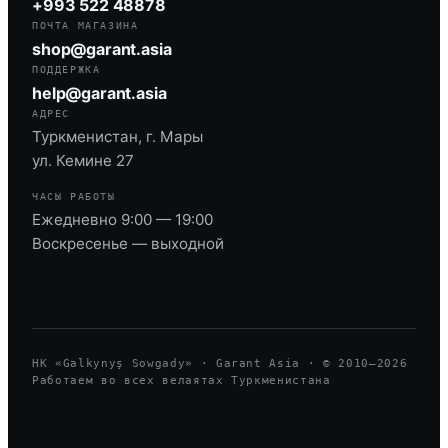
+993 522 48878
ПОЧТА МАГАЗИНА
shop@garant.asia
ПОДДЕРЖКА
help@garant.asia
АДРЕС
Туркменистан, г. Мары
ул. Кемине 27
ЧАСЫ РАБОТЫ
Ежедневно 9:00 — 19:00
Воскресенье — выходной
HK «Galkynyş Sowgady» · Garant Asia · © 2010—
2026
Работаем во всех велаятах Туркменистана