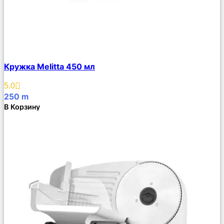
Сравнить
Кружка Melitta 450 мл
Описание
Избранное
5.0
250
m
В Корзину