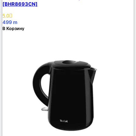
[BHR8693CN]
Избранное
5.0
499
m
В Корзину