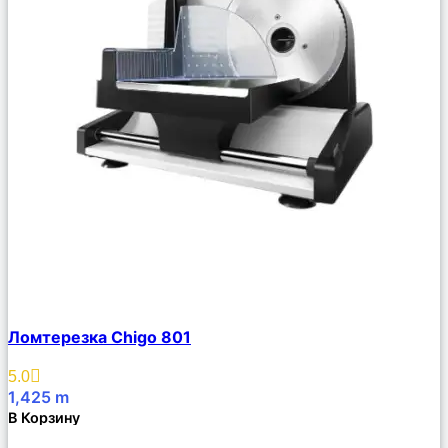
Сравнить
Ломтерезка Chigo 801
Описание
Избранное
5.0
1,425
m
В Корзину