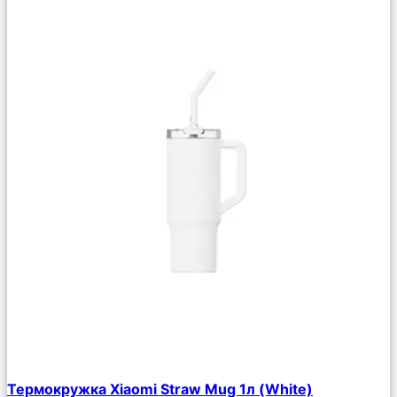
Сравнить
Термокружка Xiaomi Straw Mug 1л (White)
Описание