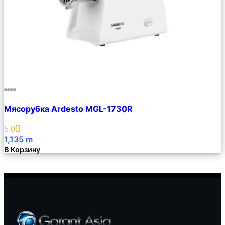
Сравнить
Мясорубка Ardesto MGL-1730R
Описание
Избранное
5.0
1,135
m
В Корзину