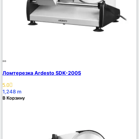
Сравнить
Ломтерезка Ardesto SDK-200S
Описание
Избранное
5.0
1,248
m
В Корзину