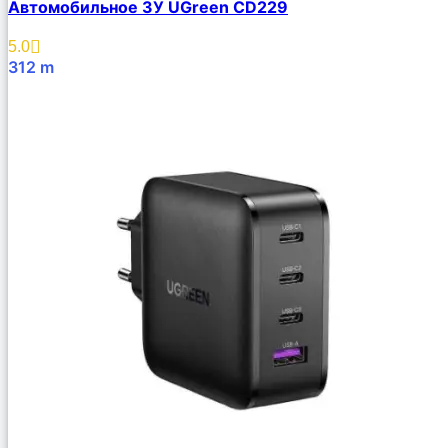
Автомобильное ЗУ UGreen CD229
5.0
312
m
В Корзину