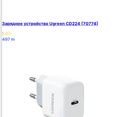
Зарядное устройство Ugreen CD224 [70774]
5.0
497
m
В Корзину