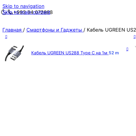
Skip to navigation
Skip to main content
+993 64 072888
Главная
/
Смартфоны и Гаджеты
/
Кабель UGREEN US28
Кабель UGREEN US288 Type C на 1м
52
m