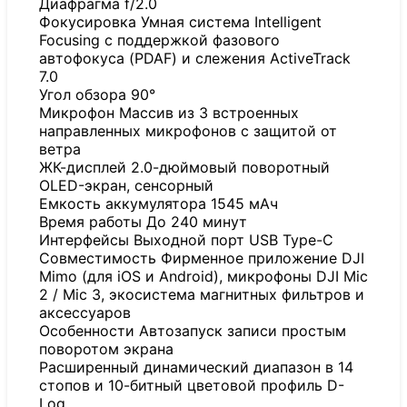
Диафрагма f/2.0
Фокусировка Умная система Intelligent
Focusing с поддержкой фазового
автофокуса (PDAF) и слежения ActiveTrack
7.0
Угол обзора 90°
Микрофон Массив из 3 встроенных
направленных микрофонов с защитой от
ветра
ЖК-дисплей 2.0-дюймовый поворотный
OLED-экран, сенсорный
Емкость аккумулятора 1545 мАч
Время работы До 240 минут
Интерфейсы Выходной порт USB Type-C
Совместимость Фирменное приложение DJI
Mimo (для iOS и Android), микрофоны DJI Mic
2 / Mic 3, экосистема магнитных фильтров и
аксессуаров
Особенности Автозапуск записи простым
поворотом экрана
Расширенный динамический диапазон в 14
стопов и 10-битный цветовой профиль D-
Log