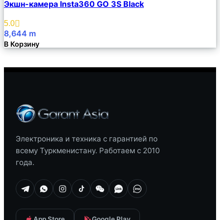
Экшн-камера Insta360 GO 3S Black
Описание
Избранное
5.0
8,644
m
В Корзину
Электроника и техника с гарантией по
всему Туркменистану. Работаем с 2010
года.
App Store
Google Play