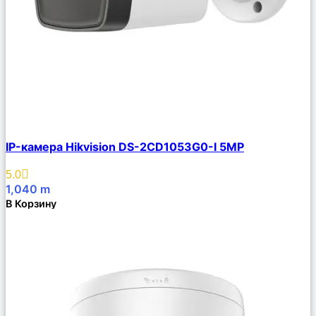
Сравнить
IP-камера Hikvision DS-2CD1053G0-I 5MP
Описание
Избранное
5.0
1,040
m
В Корзину