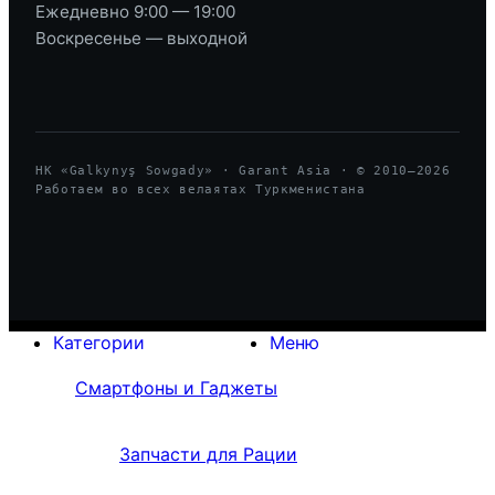
Ежедневно 9:00 — 19:00
Воскресенье — выходной
HK «Galkynyş Sowgady» · Garant Asia · © 2010—
2026
Работаем во всех велаятах Туркменистана
Категории
Меню
Смартфоны и Гаджеты
Запчасти для Рации