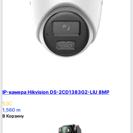
Сравнить
IP-камера Hikvision DS-2CD1383G2-LIU 8MP
Описание
Избранное
5.0
1,560
m
В Корзину