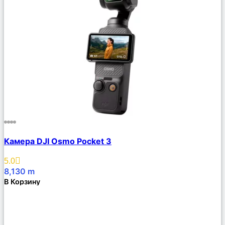
Сравнить
Камера DJI Osmo Pocket 3
Описание
Избранное
5.0
8,130
m
В Корзину