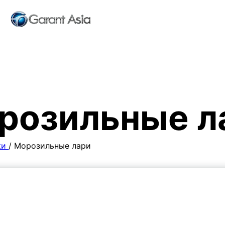
розильные л
ки
/
Морозильные лари