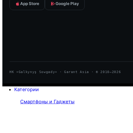
App Store
Google Play
HK «Galkynyş Sowgady» · Garant Asia · © 2010—
2026
Категории
Смартфоны и Гаджеты