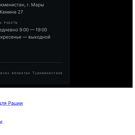
кменистан, г. Мары
 Кемине 27
Ы РАБОТЫ
дневно 9:00 — 19:00
скресенье — выходной
 всех велаятах Туркменистана
для Рации
ы