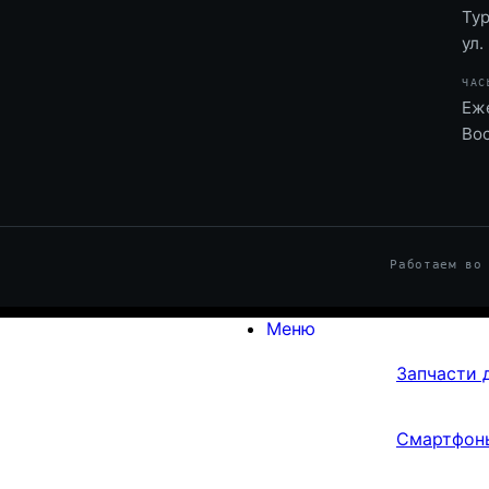
Тур
ул.
ЧАС
Еже
Во
Работаем во
Меню
Запчасти 
Смартфон