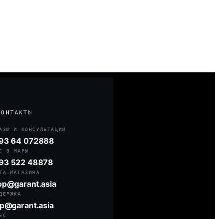
КОНТАКТЫ
АЗЫ И КОНСУЛЬТАЦИИ
93 64 072888
С В МАРЫ
93 522 48878
ТА МАГАЗИНА
op@garant.asia
ДЕРЖКА
lp@garant.asia
ЕС