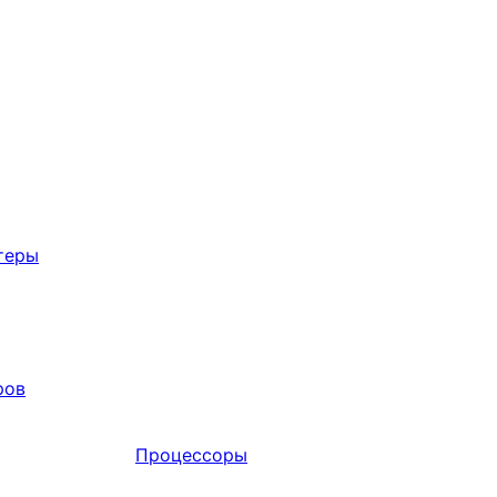
теры
ров
Процессоры