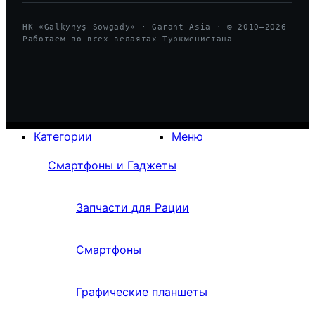
HK «Galkynyş Sowgady» · Garant Asia · © 2010—
2026
Работаем во всех велаятах Туркменистана
Категории
Меню
Смартфоны и Гаджеты
Запчасти для Рации
Смартфоны
Графические планшеты