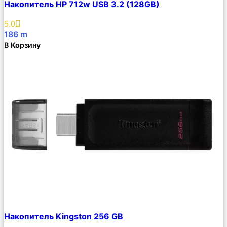
Накопитель HP 712w USB 3.2 (128GB)
Описание
Избранное
5.0
186
m
В Корзину
Сравнить
Накопитель Kingston 256 GB
Описание