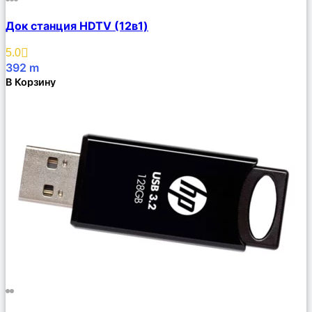
Сравнить
Док станция HDTV (12в1)
Описание
Избранное
5.0
392
m
В Корзину
Сравнить