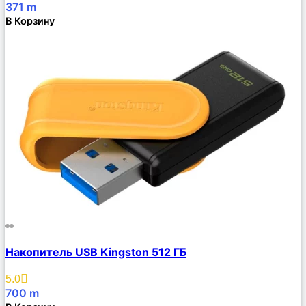
371
m
В Корзину
Сравнить
Накопитель USB Kingston 512 ГБ
Описание
Избранное
5.0
700
m