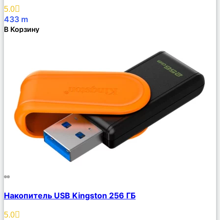
Избранное
5.0
433
m
В Корзину
Сравнить
Накопитель USB Kingston 256 ГБ
Описание
Избранное
5.0