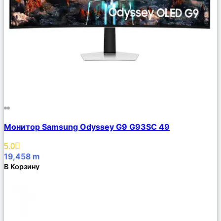
Сравнить
Монитор Samsung Odyssey G9 G93SC 49
Описание
Избранное
5.0
19,458
m
В Корзину