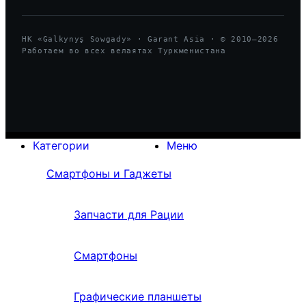
HK «Galkynyş Sowgady» · Garant Asia · © 2010—
2026
Работаем во всех велаятах Туркменистана
Категории
Меню
Смартфоны и Гаджеты
Запчасти для Рации
Смартфоны
Графические планшеты