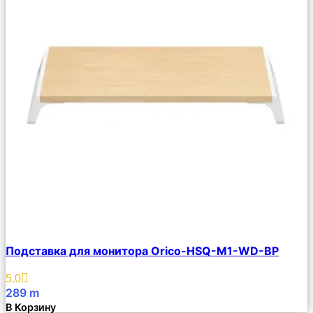
Сравнить
Подставка для монитора Orico-HSQ-M1-WD-BP
Описание
Избранное
5.0
289
m
В Корзину