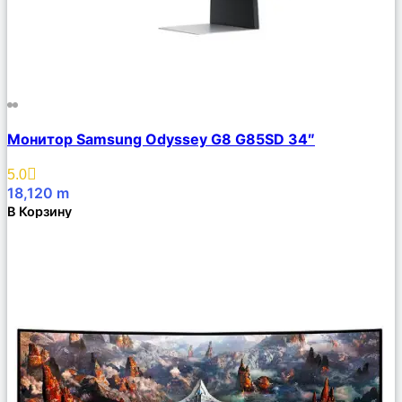
Сравнить
Монитор Samsung Odyssey G8 G85SD 34″
Описание
Избранное
5.0
18,120
m
В Корзину