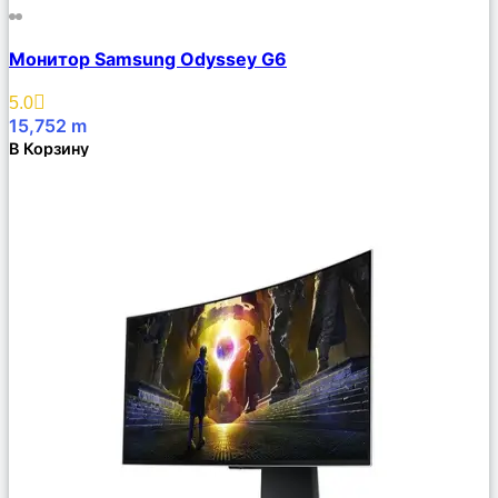
Сравнить
Монитор Samsung Odyssey G6
Описание
Избранное
5.0
15,752
m
В Корзину