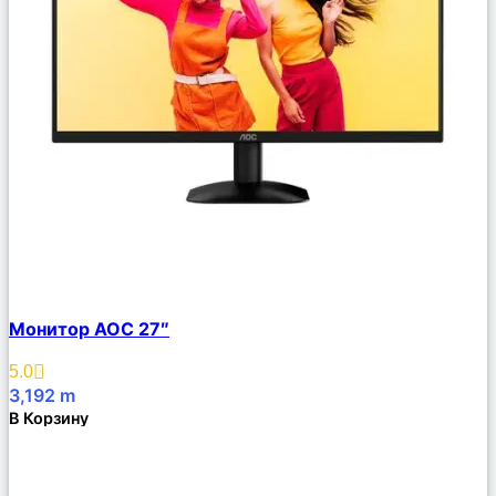
Сравнить
Монитор AOC 27″
Описание
Избранное
5.0
3,192
m
В Корзину