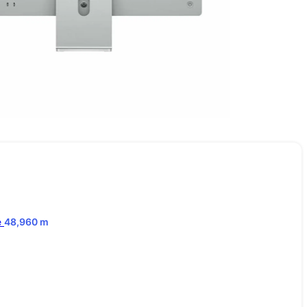
e
48,960
m