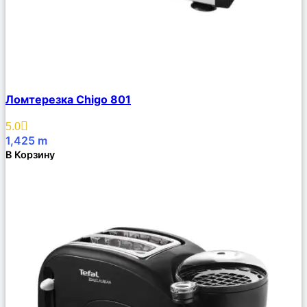
Сравнить
Ломтерезка Chigo 801
Описание
Избранное
5.0
1,425
m
В Корзину