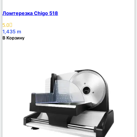
Сравнить
Ломтерезка Chigo 518
Описание
Избранное
5.0
1,435
m
В Корзину