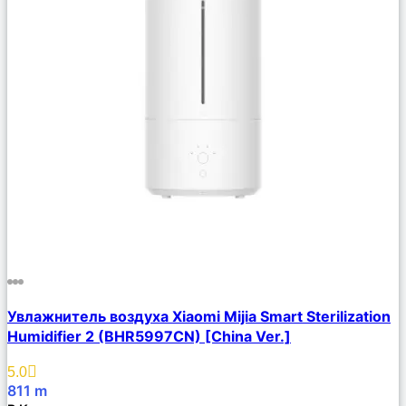
Сравнить
Увлажнитель воздуха Xiaomi Mijia Smart Sterilization
Описание
Humidifier 2 (BHR5997CN) [China Ver.]
Избранное
5.0
811
m