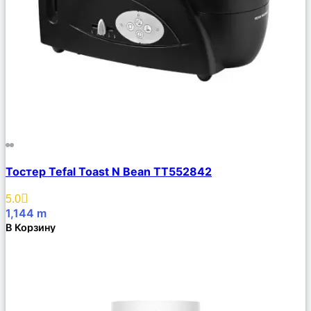
Сравнить
Тостер Tefal Toast N Bean TT552842
Описание
Избранное
5.0
1,144
m
В Корзину