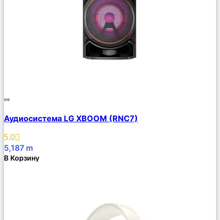
Сравнить
Аудиосистема LG XBOOM (RNC7)
Описание
Избранное
5.0
5,187
m
В Корзину