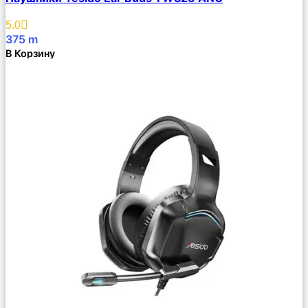
Описание
Избранное
5.0
375
m
В Корзину