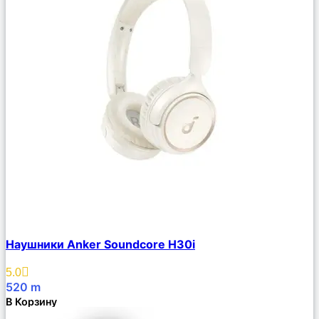
Сравнить
Наушники Anker Soundcore H30i
Описание
Избранное
5.0
520
m
В Корзину