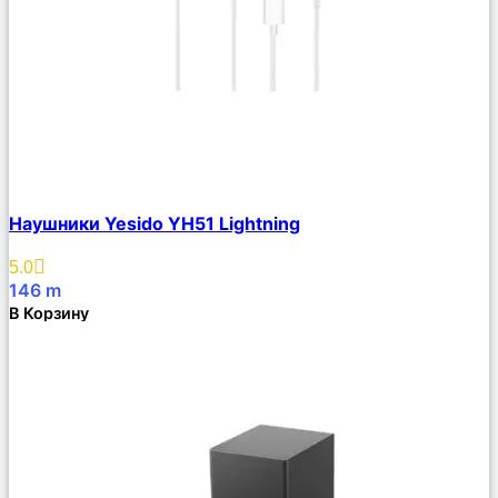
Сравнить
Наушники Yesido YH51 Lightning
Описание
Избранное
5.0
146
m
В Корзину