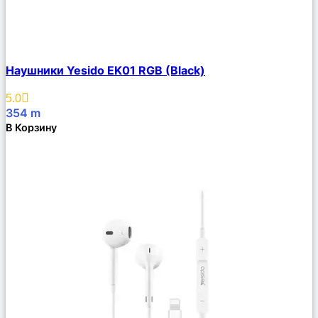
Сравнить
Наушники Yesido EK01 RGB (Black)
Описание
Избранное
5.0
354
m
В Корзину