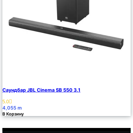
Сравнить
Саундбар JBL Cinema SB 550 3.1
Описание
Избранное
5.0
4,055
m
В Корзину