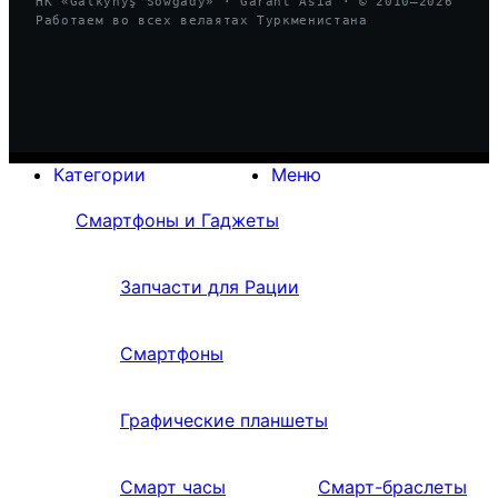
HK «Galkynyş Sowgady» · Garant Asia · © 2010—
2026
Работаем во всех велаятах Туркменистана
Категории
Меню
Смартфоны и Гаджеты
Запчасти для Рации
Смартфоны
Графические планшеты
Смарт часы
Смарт-браслеты