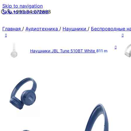
Skip to navigation
Skip to main content
+993 64 072888
Главная
/
Аудиотехника
/
Наушники
/
Беспроводные н
Наушники JBL Tune 510BT White
811
m