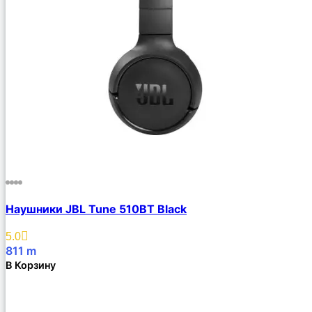
Наушники JBL Tune 510BT Black
5.0
811
m
В Корзину