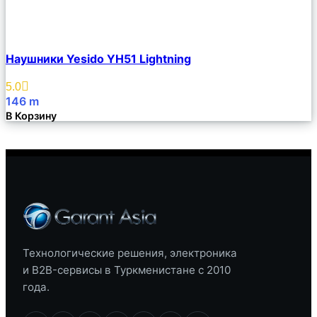
Сравнить
Наушники Yesido YH51 Lightning
Описание
Избранное
5.0
146
m
В Корзину
Технологические решения, электроника
и B2B-сервисы в Туркменистане с 2010
года.