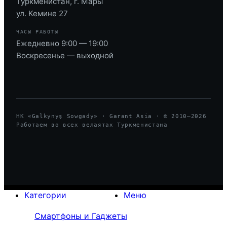
Туркменистан, г. Мары
ул. Кемине 27
ЧАСЫ РАБОТЫ
Ежедневно 9:00 — 19:00
Воскресенье — выходной
HK «Galkynyş Sowgady» · Garant Asia · © 2010—
2026
Работаем во всех велаятах Туркменистана
Категории
Меню
Смартфоны и Гаджеты