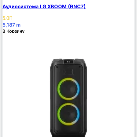
Сравнить
Аудиосистема LG XBOOM (RNC7)
Описание
Избранное
5.0
5,187
m
В Корзину