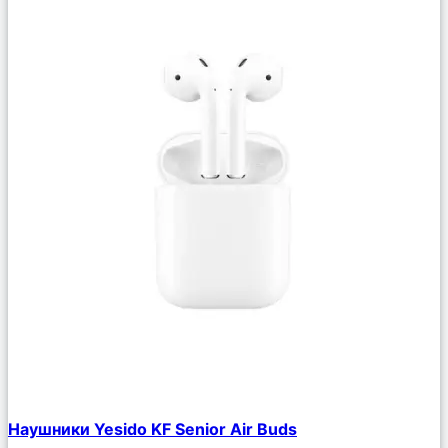
Сравнить
Наушники Yesido KF Senior Air Buds
Описание