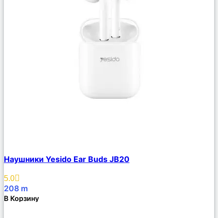
Сравнить
Наушники Yesido Ear Buds JB20
Описание
Избранное
5.0
208
m
В Корзину