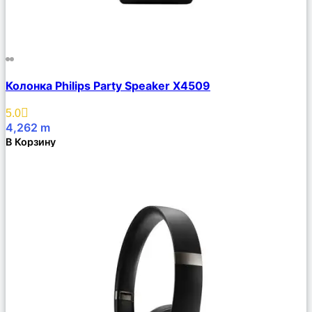
Сравнить
Колонка Philips Party Speaker X4509
Описание
Избранное
5.0
4,262
m
В Корзину