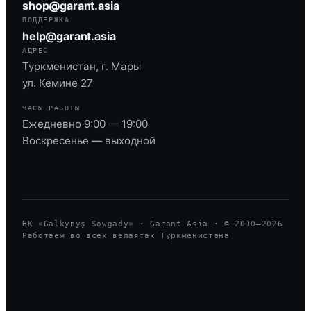
shop@garant.asia
ПОДДЕРЖКА
help@garant.asia
АДРЕС
Туркменистан, г. Мары
ул. Кемине 27
ЧАСЫ РАБОТЫ
Ежедневно 9:00 — 19:00
Воскресенье — выходной
HK «Galkynyş Sowgady» · Garant Asia · © 2010—
2026
Работаем во всех велаятах Туркменистана