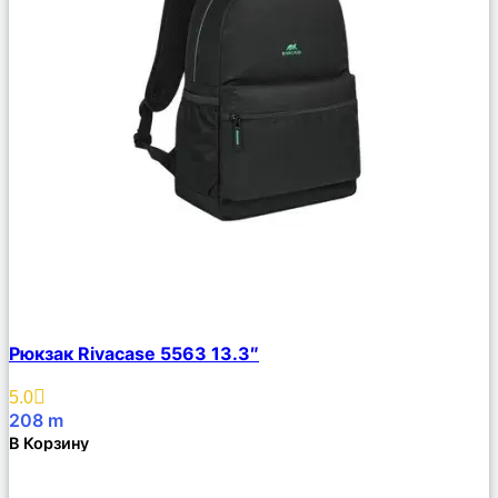
Сравнить
Рюкзак Rivacase 5563 13.3″
Описание
Избранное
5.0
208
m
В Корзину