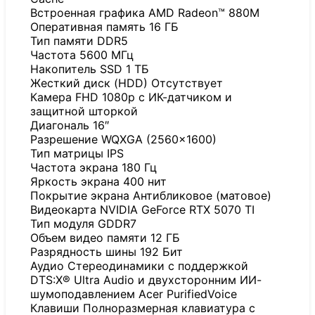
Встроенная графика AMD Radeon™ 880M
Оперативная память 16 ГБ
Тип памяти DDR5
Частота 5600 МГц
Накопитель SSD 1 ТБ
Жесткий диск (HDD) Отсутствует
Камера FHD 1080p с ИК-датчиком и
защитной шторкой
Диагональ 16″
Разрешение WQXGA (2560×1600)
Тип матрицы IPS
Частота экрана 180 Гц
Яркость экрана 400 нит
Покрытие экрана Антибликовое (матовое)
Видеокарта NVIDIA GeForce RTX 5070 TI
Тип модуля GDDR7
Объем видео памяти 12 ГБ
Разрядность шины 192 Бит
Аудио Стереодинамики с поддержкой
DTS:X® Ultra Audio и двухсторонним ИИ-
шумоподавлением Acer PurifiedVoice
Клавиши Полноразмерная клавиатура с