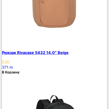
Сравнить
Рюкзак Rivacase 5432 14.0″ Beige
Описание
Избранное
5.0
371
m
В Корзину