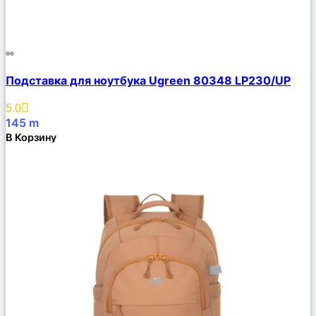
Сравнить
Подставка для ноутбука Ugreen 80348 LP230/UP
Описание
Избранное
5.0
145
m
В Корзину