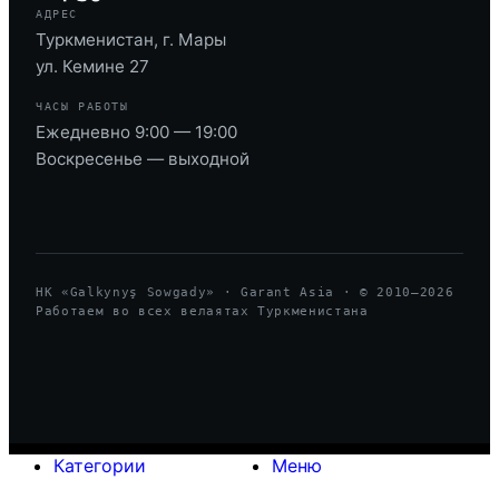
АДРЕС
Туркменистан, г. Мары
ул. Кемине 27
ЧАСЫ РАБОТЫ
Ежедневно 9:00 — 19:00
Воскресенье — выходной
HK «Galkynyş Sowgady» · Garant Asia · © 2010—
2026
Работаем во всех велаятах Туркменистана
Категории
Меню