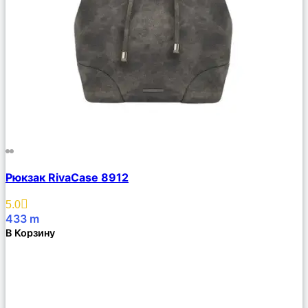
Сравнить
Рюкзак RivaCase 8912
Описание
Избранное
5.0
433
m
В Корзину