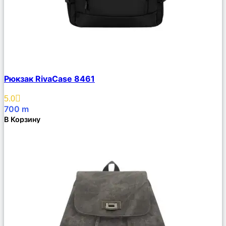
Сравнить
Рюкзак RivaCase 8461
Описание
Избранное
5.0
700
m
В Корзину