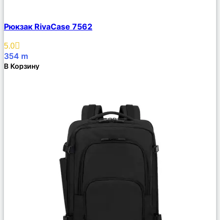
Сравнить
Рюкзак RivaCase 7562
Описание
Избранное
5.0
354
m
В Корзину