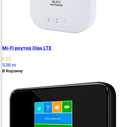
Mi-Fi роутер Olax LTE
5.0
536
m
В Корзину