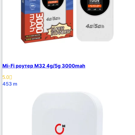
Mi-Fi роутер M32 4g/5g 3000mah
5.0
453
m
В Корзину